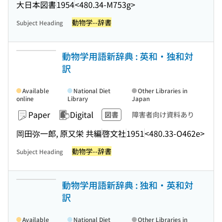
大日本図書
1954
<480.34-M753g>
動物学--辞書
Subject Heading
動物学用語新辞典 : 英和・独和対
訳
Available
National Diet
Other Libraries in
online
Library
Japan
Paper
Digital
図書
障害者向け資料あり
岡田弥一郎, 原又栄 共編
啓文社
1951
<480.33-O462e>
動物学--辞書
Subject Heading
動物学用語新辞典 : 独和・英和対
訳
Available
National Diet
Other Libraries in