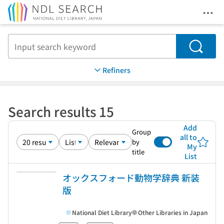
Ope
Jump to main content
Search
Refiners
Search results 15
Add
Group
all to
by
My
title
List
オックスフォード動物学辞典 新装
版
National Diet Library
Other Libraries in Japan