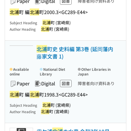
Paper
Digital
図書
障害者向け資料あり
北浦
町 編
北浦
町
2000.3
<GC289-E44>
北浦
町 (宮崎県)
Subject Heading
北浦
町 (宮崎県)
Author Heading
北浦
町史 史料編 第3巻 (延岡藩内
藤家文書 1)
Available
National Diet
Other Libraries in
online
Library
Japan
Paper
Digital
図書
障害者向け資料あり
北浦
町 編
北浦
町
1998.3
<GC289-E44>
北浦
町 (宮崎県)
Subject Heading
北浦
町 (宮崎県)
Author Heading