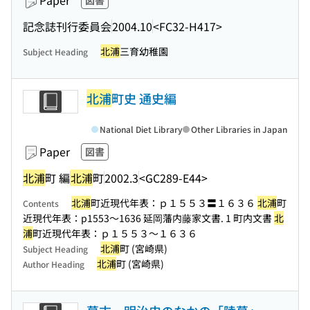
Paper
図書
記念誌刊行委員会
2004.10
<FC32-H417>
北浦
三育幼稚園
Subject Heading
北浦
町史 通史編
National Diet Library
Other Libraries in Japan
Paper
図書
北浦
町 編
北浦
町
2002.3
<GC289-E44>
北浦
町近現代年表：ｐ１５５３〓１６３６
北浦
町
Contents
近現代年表：p1553〜1636 延岡藩内藤家文書. 1 町内文書
北
浦
町近現代年表：ｐ１５５３〜１６３６
北浦
町 (宮崎県)
Subject Heading
北浦
町 (宮崎県)
Author Heading