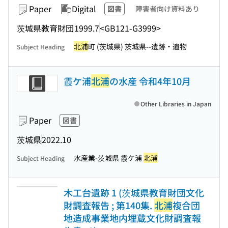
Paper
Digital
図書
障害者向け資料あり
茨城県教育財団
1999.7
<GB121-G3999>
北浦
町 (茨城県) 茨城県--遺跡・遺物
Subject Heading
霞ケ浦
北浦
の水産 令和4年10月
Other Libraries in Japan
Paper
図書
茨城県
2022.10
水産業-茨城県 霞ケ浦
北浦
Subject Heading
木工台遺跡 1 (茨城県教育財団文化
財調査報告 ; 第140集.
北浦
複合団
地造成事業地内埋蔵文化財調査報