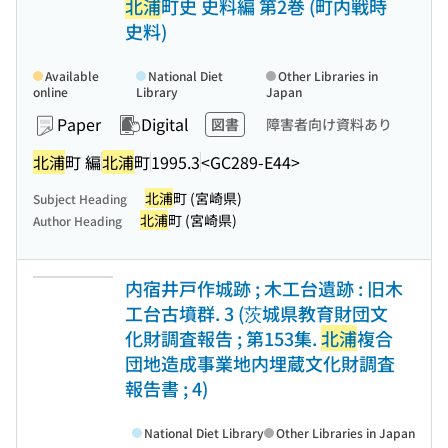
北浦
町史 史料編 第2巻 (町内戦時
史料)
Available
National Diet
Other Libraries in
online
Library
Japan
Paper
Digital
図書
障害者向け資料あり
北浦
町 編
北浦
町
1995.3
<GC289-E44>
北浦
町 (宮崎県)
Subject Heading
北浦
町 (宮崎県)
Author Heading
内宿井戸作城跡 ; 木工台遺跡 : 旧木
工台古墳群. 3 (茨城県教育財団文
化財調査報告 ; 第153集.
北浦
複合
団地造成事業地内埋蔵文化財調査
報告書 ; 4)
National Diet Library
Other Libraries in Japan