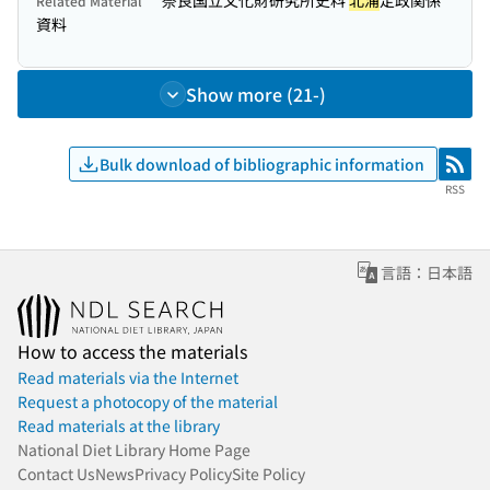
奈良国立文化財研究所史料
北浦
定政関係
Related Material
資料
Show more (21-)
Bulk download of bibliographic information
RSS
RSS
言語：日本語
How to access the materials
Read materials via the Internet
Request a photocopy of the material
Read materials at the library
National Diet Library Home Page
Contact Us
News
Privacy Policy
Site Policy