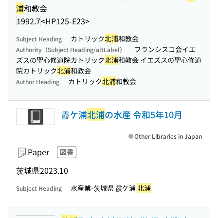
浦
和教会
1992.7
<HP125-E23>
カトリック
北浦
和教会
Subject Heading
フランシスコ会イエ
Authority（Subject Heading/altLabel）
ズスの聖心修道院カトリック
北浦
和教会 イエズスの聖心修道
院カトリック
北浦
和教会
カトリック
北浦
和教会
Author Heading
霞ケ浦
北浦
の水産 令和5年10月
Other Libraries in Japan
Paper
図書
茨城県
2023.10
水産業-茨城県 霞ケ浦
北浦
Subject Heading