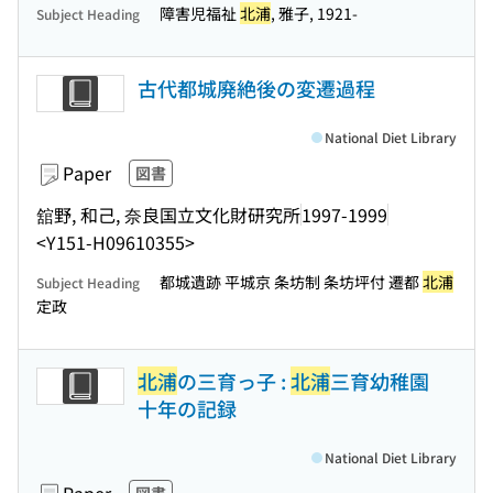
障害児福祉
北浦
, 雅子, 1921-
Subject Heading
古代都城廃絶後の変遷過程
National Diet Library
Paper
図書
舘野, 和己, 奈良国立文化財研究所
1997-1999
<Y151-H09610355>
都城遺跡 平城京 条坊制 条坊坪付 遷都
北浦
Subject Heading
定政
北浦
の三育っ子 :
北浦
三育幼稚園
十年の記録
National Diet Library