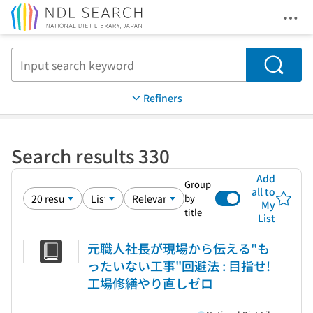
Ope
Jump to main content
Search
Refiners
Search results 330
Add
Group
all to
by
My
title
List
元職人社長が現場から伝える"も
ったいない工事"回避法 : 目指せ!
工場修繕やり直しゼロ