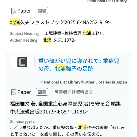
National Diet Library
Paper
図書
北浦
久夫
ファストブック
2025.6
<NA252-R19>
工場建築--維持管理
北浦
工務店
Subject Heading
北浦
, 久夫, 1972-
Author Heading
重い障がい児に導かれて : 重症児
の母、
北浦
雅子の足跡
National Diet Library
Other Libraries in Japan
Paper
図書
障害者向け資料あり
福田雅文 著, 全国重症心身障害児(者)を守る会 編集
中央法規出版
2017.9
<EG57-L1081>
Summary, etc.
...どう乗り越えたか。重症児の母・
北浦
雅子の著書「悲しみ
と愛と救いと」を綴り直し、その思いを伝える...