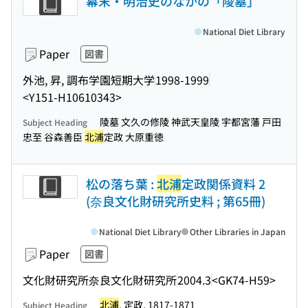
幕末・明治史のなかの「陵墓」
National Diet Library
Paper
図書
外池, 昇, 調布学園短期大学
1998-1999
<Y151-H10610343>
陵墓 文久の修陵 神武天皇陵 宇都宮藩 戸田
Subject Heading
忠至 谷森善臣
北浦
定政 大原重徳
松の落ち葉 :
北浦
定政関係資料 2
(奈良文化財研究所史料 ; 第65冊)
National Diet Library
Other Libraries in Japan
Paper
図書
文化財研究所奈良文化財研究所
2004.3
<GK74-H59>
北浦
, 定政, 1817-1871
Subject Heading