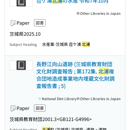
霞ケ浦
北浦
の水産 令和7年10月
Other Libraries in Japan
Paper
図書
茨城県
2025.10
水産業-茨城県 霞ケ浦
北浦
Subject Heading
長野江向山遺跡 (茨城県教育財団
文化財調査報告 ; 第172集.
北浦
複
合団地造成事業地内埋蔵文化財調
査報告書 ; 5)
National Diet Library
Other Libraries in Japan
Paper
図書
茨城県教育財団
2001.3
<GB121-G4996>
北浦
町 (茨城県) 茨城県--遺跡・遺物
Subject Heading