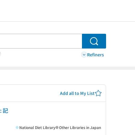
Search
Refiners
Add all to My List
: 記
National Diet Library
Other Libraries in Japan