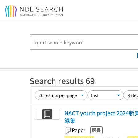
Jump to main content
Search results 69
NACT youth project 
録集
Paper
図書