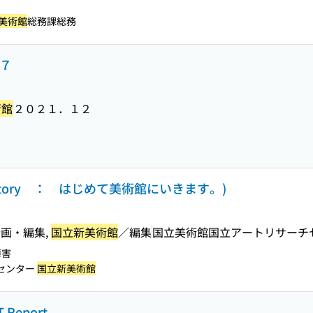
美術館
総務課総務
．７
術館
２０２１．１２
al Story ： はじめて美術館にいきます。)
画・編集,
国立新美術館
／編集
国立美術館国立アートリサーチ
障害
センター
国立新美術館
 Report