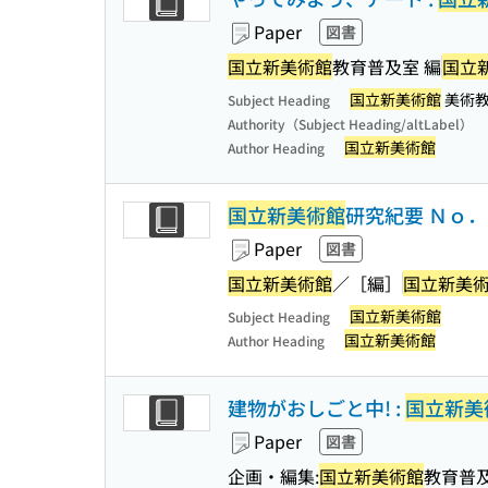
Paper
図書
国立新美術館
教育普及室 編
国立
国立新美術館
美術教
Subject Heading
Authority（Subject Heading/altLabel）
国立新美術館
Author Heading
国立新美術館
研究紀要 Ｎｏ
Paper
図書
国立新美術館
／［編］
国立新美
国立新美術館
Subject Heading
国立新美術館
Author Heading
建物がおしごと中! :
国立新美
Paper
図書
企画・編集:
国立新美術館
教育普及