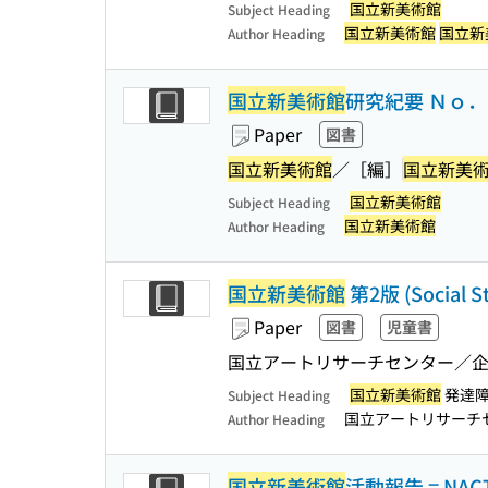
国立新美術館
Subject Heading
国立新美術館
国立新
Author Heading
国立新美術館
研究紀要 Ｎｏ
Paper
図書
国立新美術館
／［編］
国立新美
国立新美術館
Subject Heading
国立新美術館
Author Heading
国立新美術館
第2版 (Soci
Paper
図書
児童書
国立アートリサーチセンター／企
国立新美術館
発達
Subject Heading
国立アートリサーチ
Author Heading
国立新美術館
活動報告 = NACT