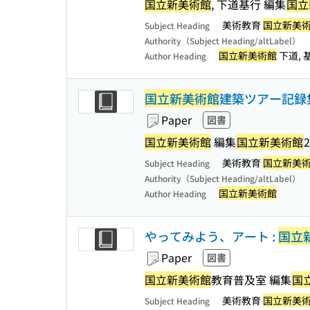
国立新美術館
, 下道基行 編集
国立
美術教育
国立新美
Subject Heading
Authority（Subject Heading/altLabel）
国立新美術館
下道, 基
Author Heading
国立新美術館
建築ツアー記録集 
Paper
図書
国立新美術館
編集
国立新美術館
2
美術教育
国立新美
Subject Heading
Authority（Subject Heading/altLabel）
国立新美術館
Author Heading
やってみよう、アート :
国立
Paper
図書
国立新美術館
教育普及室 編集
国
美術教育
国立新美
Subject Heading