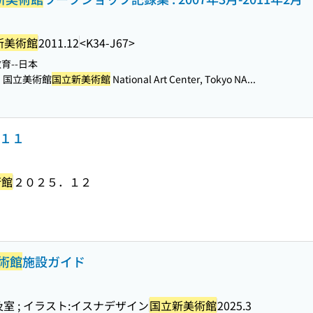
新美術館
2011.12
<K34-J67>
育--日本
国立美術館
国立新美術館
National Art Center, Tokyo NA...
．１１
術館
２０２５．１２
術館
施設ガイド
室 ; イラスト:イスナデザイン
国立新美術館
2025.3