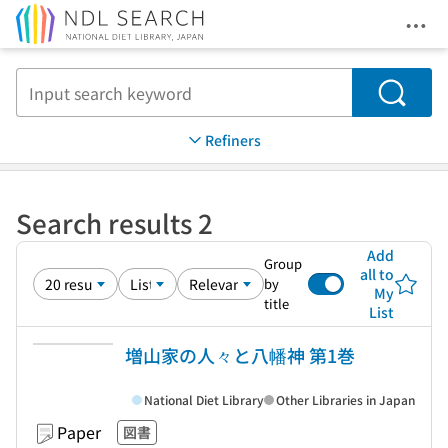
Ope
Jump to main content
Search
Refiners
Search results 2
Add
Group
all to
by
My
title
List
増山家の人々と八幡神 第1巻
National Diet Library
Other Libraries in Japan
Paper
図書