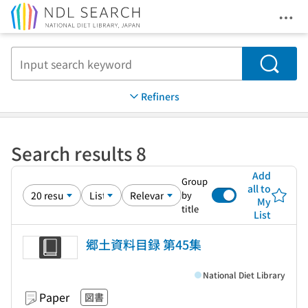
Ope
Jump to main content
Search
Refiners
Search results 8
Add
Group
all to
by
My
title
List
郷土資料目録 第45集
National Diet Library
Paper
図書