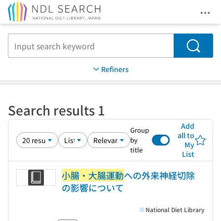
Ope
Jump to main content
Search
Refiners
Search results 1
Add
Group
all to
by
My
title
List
小腸・大腸運動
への外来神経切除
の影響について
National Diet Library