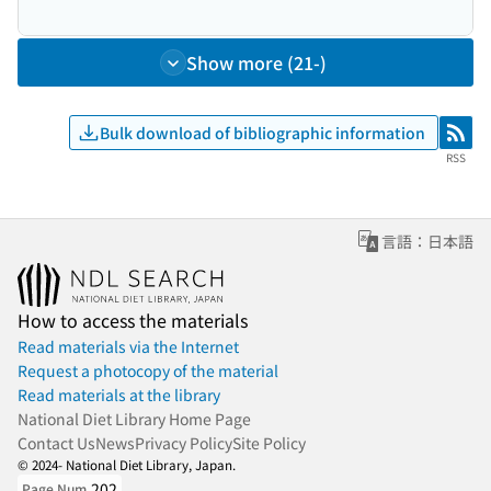
Show more (21-)
Bulk download of bibliographic information
RSS
RSS
言語：日本語
How to access the materials
Read materials via the Internet
Request a photocopy of the material
Read materials at the library
National Diet Library Home Page
Contact Us
News
Privacy Policy
Site Policy
© 2024- National Diet Library, Japan.
202
Page Num.