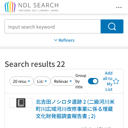
Ope
Jump to main content
Search
Refiners
Search results 22
Add
Group
all to
by
My
title
List
北吉田ノシロタ遺跡 2 (二級河川米
町川広域河川改修事業に係る埋蔵
文化財発掘調査報告書 ; 2)