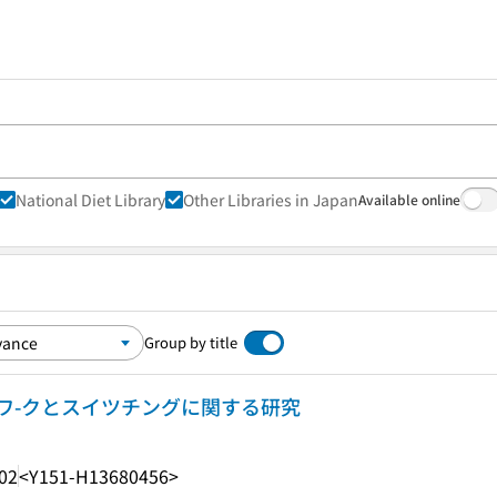
National Diet Library
Other Libraries in Japan
Available online
Group by title
ワ-クとスイツチングに関する研究
02
<Y151-H13680456>