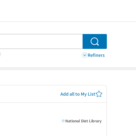
Search
Refiners
Add all to My List
National Diet Library