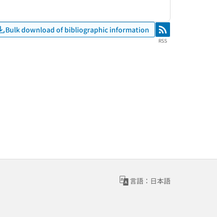
Bulk download of bibliographic information
RSS
RSS
言語：日本語