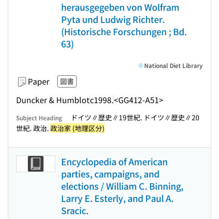
herausgegeben von Wolfram
Pyta und Ludwig Richter.
(Historische Forschungen ; Bd.
63)
National Diet Library
Paper
図書
Duncker & Humblot
c1998.
<GG412-A51>
ドイツ∥歴史∥19世紀. ドイツ∥歴史∥20
Subject Heading
世紀. 政治.
政治家 (地理区分)
Encyclopedia of American
parties, campaigns, and
elections / William C. Binning,
Larry E. Esterly, and Paul A.
Sracic.