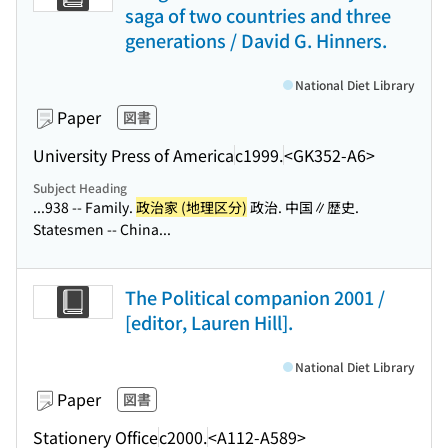
saga of two countries and three
generations / David G. Hinners.
National Diet Library
Paper
図書
University Press of America
c1999.
<GK352-A6>
Subject Heading
...938 -- Family.
政治家 (地理区分)
政治. 中国∥歴史.
Statesmen -- China...
The Political companion 2001 /
[editor, Lauren Hill].
National Diet Library
Paper
図書
Stationery Office
c2000.
<A112-A589>