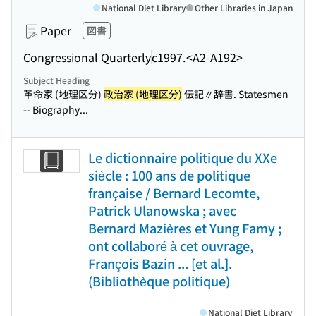
National Diet Library
Other Libraries in Japan
Paper
図書
Congressional Quarterly
c1997.
<A2-A192>
Subject Heading
革命家 (地理区分)
政治家 (地理区分)
伝記∥辞書. Statesmen
-- Biography...
Le dictionnaire politique du XXe
siècle : 100 ans de politique
française / Bernard Lecomte,
Patrick Ulanowska ; avec
Bernard Mazières et Yung Famy ;
ont collaboré à cet ouvrage,
François Bazin ... [et al.].
(Bibliothèque politique)
National Diet Library