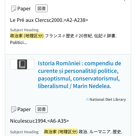
Paper
図書
Le Pré aux Clercs
c2000.
<A2-A238>
Subject Heading
政治家 (地理区分)
フランス∥歴史∥20世紀. 伝記∥辞書.
Politici...
Istoria României : compendiu de
curente și personalitāţi politice,
pașoptismul, conservatorismul,
liberalismul / Marin Nedelea.
National Diet Library
Paper
図書
Niculescu
c1994.
<A6-A35>
政治家 (地理区分)
政治. ルーマニア. 歴史.
Subject Heading