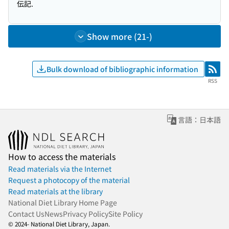
伝記.
Show more (21-)
Bulk download of bibliographic information
RSS
RSS
言語：日本語
How to access the materials
Read materials via the Internet
Request a photocopy of the material
Read materials at the library
National Diet Library Home Page
Contact Us
News
Privacy Policy
Site Policy
© 2024- National Diet Library, Japan.