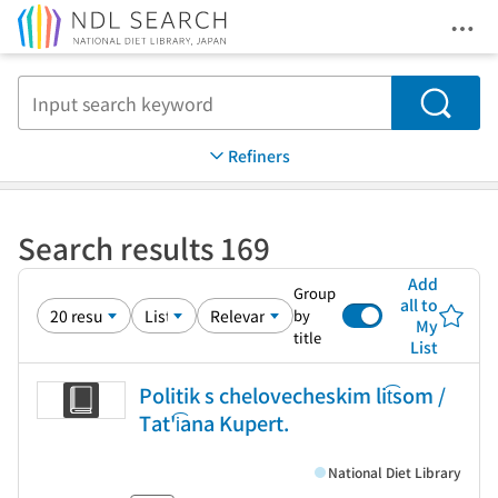
Ope
Jump to main content
Search
Refiners
Search results 169
Add
Group
all to
by
My
title
List
Politik s chelovecheskim lit͡som /
Tat'i͡ana Kupert.
National Diet Library