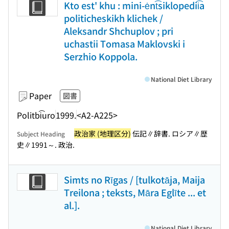
Kto est' khu : mini-ėnt͡siklopedii͡a
politicheskikh klichek /
Aleksandr Shchuplov ; pri
uchastii Tomasa Maklovski i
Serzhio Koppola.
National Diet Library
Paper
図書
Politbi͡uro
1999.
<A2-A225>
政治家 (地理区分)
伝記∥辞書. ロシア∥歴
Subject Heading
史∥1991～. 政治.
Simts no Rīgas / [tulkotāja, Maija
Treilona ; teksts, Māra Eglīte ... et
al.].
National Diet Library