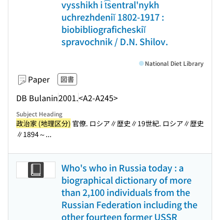
vysshikh i t͡sentral'nykh
uchrezhdeniĭ 1802-1917 :
biobibliograficheskiĭ
spravochnik / D.N. Shilov.
National Diet Library
Paper
図書
DB Bulanin
2001.
<A2-A245>
Subject Heading
政治家 (地理区分)
官僚. ロシア∥歴史∥19世紀. ロシア∥歴史
∥1894～...
Who's who in Russia today : a
biographical dictionary of more
than 2,100 individuals from the
Russian Federation including the
other fourteen former USSR