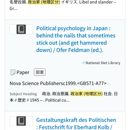
名誉毀損.
政治家 (地理区分)
イギリス. Libel and slander --
Gr...
Political psychology in Japan :
behind the nails that sometimes
stick out (and get hammered
down) / Ofer Feldman (ed.).
National Diet Library
Paper
図書
Nova Science Publishers
c1999.
<GB571-A77>
政治. 政治意識.
政治家 (地理区分)
社会. 日
Subject Heading
本∥歴史∥1945～. Political cu...
Gestaltungskraft des Politischen
: Festschrift für Eberhard Kolb /