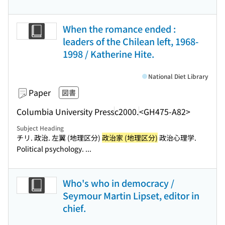
When the romance ended :
leaders of the Chilean left, 1968-
1998 / Katherine Hite.
National Diet Library
Paper
図書
Columbia University Press
c2000.
<GH475-A82>
Subject Heading
チリ. 政治. 左翼 (地理区分)
政治家 (地理区分)
政治心理学.
Political psychology. ...
Who's who in democracy /
Seymour Martin Lipset, editor in
chief.