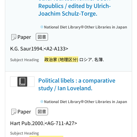
Republics / edited by Ulrich-
Joachim Schulz-Torge.
National Diet Library
Other Libraries in Japan
Paper
図書
K.G. Saur
1994.
<A2-A133>
政治家 (地理区分)
ロシア. 名簿.
Subject Heading
Political libels : a comparative
study / Ian Loveland.
National Diet Library
Other Libraries in Japan
Paper
図書
Hart Pub.
2000.
<AG-711-A27>
Subject Heading