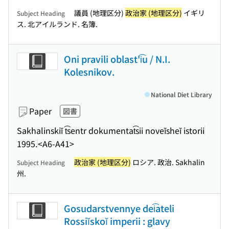
議員 (地理区分)
政治家 (地理区分)
イギリ
Subject Heading
ス. 北アイルランド. 名簿.
Oni pravili oblast'i͡u / N.I.
Kolesnikov.
National Diet Library
Paper
図書
Sakhalinskiĭ t͡sentr dokumentat͡sii noveĭsheĭ istorii
1995.
<A6-A41>
政治家 (地理区分)
ロシア. 政治. Sakhalin
Subject Heading
州.
Gosudarstvennye dei͡ateli
Rossiĭskoĭ imperii : glavy