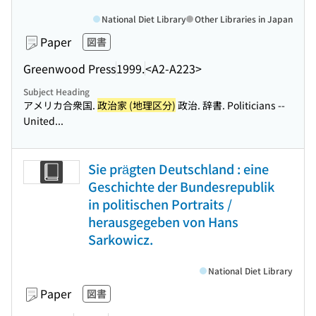
National Diet Library
Other Libraries in Japan
Paper
図書
Greenwood Press
1999.
<A2-A223>
Subject Heading
アメリカ合衆国.
政治家 (地理区分)
政治. 辞書. Politicians --
United...
Sie prägten Deutschland : eine
Geschichte der Bundesrepublik
in politischen Portraits /
herausgegeben von Hans
Sarkowicz.
National Diet Library
Paper
図書