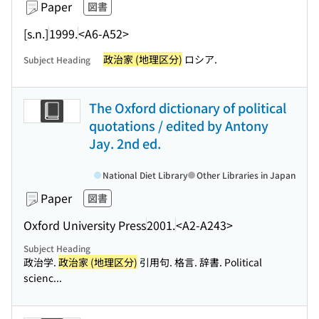
Paper
図書
[s.n.]
1999.
<A6-A52>
政治家 (地理区分)
ロシア.
Subject Heading
The Oxford dictionary of political
quotations / edited by Antony
Jay. 2nd ed.
National Diet Library
Other Libraries in Japan
Paper
図書
Oxford University Press
2001.
<A2-A243>
Subject Heading
政治学.
政治家 (地理区分)
引用句. 格言. 辞書. Political
scienc...