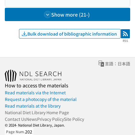
Show more (21-)
Bulk download of bibliographic information
RSS
RSS
言語：日本語
How to access the materials
Read materials via the Internet
Request a photocopy of the material
Read materials at the library
National Diet Library Home Page
Contact Us
News
Privacy Policy
Site Policy
© 2024- National Diet Library, Japan.
202
Page Num.