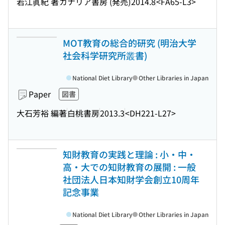
若江眞紀 著
カナリア書房 (発売)
2014.8
<FA65-L3>
MOT教育の総合的研究 (明治大学
社会科学研究所叢書)
National Diet Library
Other Libraries in Japan
Paper
図書
大石芳裕 編著
白桃書房
2013.3
<DH221-L27>
知財教育の実践と理論 : 小・中・
高・大での知財教育の展開 : 一般
社団法人日本知財学会創立10周年
記念事業
National Diet Library
Other Libraries in Japan