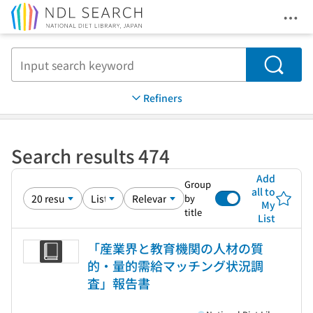
Ope
Jump to main content
Search
Refiners
Search results 474
Add
Group
all to
by
My
title
List
「産業界と教育機関の人材の質
的・量的需給マッチング状況調
査」報告書