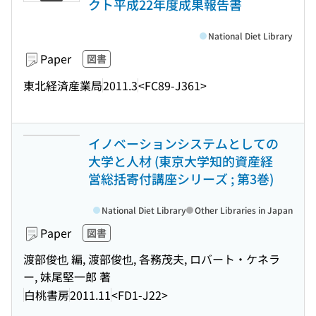
クト平成22年度成果報告書
National Diet Library
Paper
図書
東北経済産業局
2011.3
<FC89-J361>
イノベーションシステムとしての
大学と人材 (東京大学知的資産経
営総括寄付講座シリーズ ; 第3巻)
National Diet Library
Other Libraries in Japan
Paper
図書
渡部俊也 編, 渡部俊也, 各務茂夫, ロバート・ケネラ
ー, 妹尾堅一郎 著
白桃書房
2011.11
<FD1-J22>