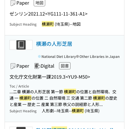
Paper
地図
ゼンリン
2021.12
<YG111-11-361-A1>
横瀬町
(埼玉県)--地図
Subject Heading
横瀬の人形芝居
National Diet Library
Other Libraries in Japan
Paper
Digital
図書
文化庁文化財第一課
2019.3
<YU9-M50>
Toc / Article
...二章 横瀬の人形芝居 第一節
横瀬町
の位置と自然環境、交
通 一
横瀬町
の位置 二 自然環境 三 交通 第二節
横瀬町
の歴史
と産業 一 歴史 二 産業 第三節 秩父の説経節と人形...
人形劇--埼玉県--
横瀬町
(埼玉県)
Subject Heading