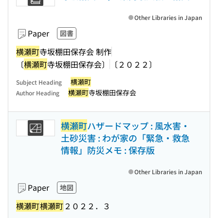
Other Libraries in Japan
Paper
図書
横瀬町
寺坂棚田保存会 制作
〔
横瀬町
寺坂棚田保存会〕
〔２０２２〕
横瀬町
Subject Heading
横瀬町
寺坂棚田保存会
Author Heading
横瀬町
ハザードマップ : 風水害・
土砂災害 : わが家の「緊急・救急
情報」防災メモ : 保存版
Other Libraries in Japan
Paper
地図
横瀬町
横瀬町
２０２２．３