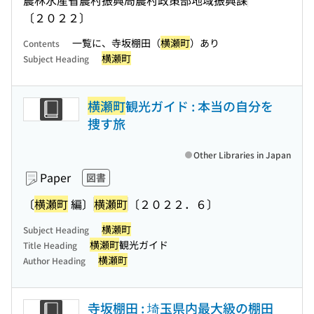
〔２０２２〕
一覧に、寺坂棚田（
横瀬町
）あり
Contents
横瀬町
Subject Heading
横瀬町
観光ガイド : 本当の自分を
捜す旅
Other Libraries in Japan
Paper
図書
〔
横瀬町
編〕
横瀬町
〔２０２２．６〕
横瀬町
Subject Heading
横瀬町
観光ガイド
Title Heading
横瀬町
Author Heading
寺坂棚田 : 埼玉県内最大級の棚田