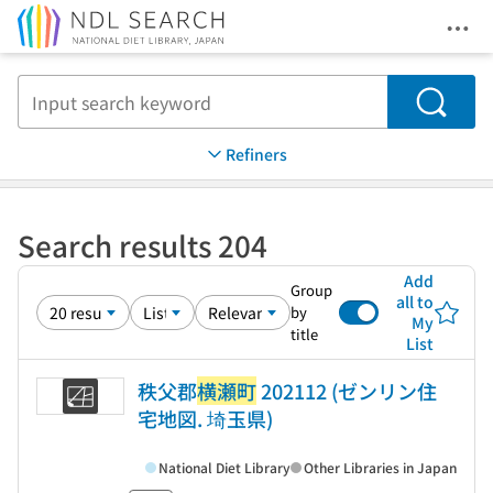
Ope
Jump to main content
Search
Refiners
Search results 204
Add
Group
all to
by
My
title
List
秩父郡
横瀬町
202112 (ゼンリン住
宅地図. 埼玉県)
National Diet Library
Other Libraries in Japan