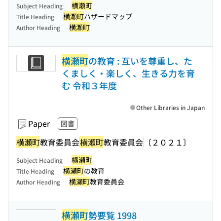
横瀬町
Subject Heading
横瀬町
ハザードマップ
Title Heading
横瀬町
Author Heading
横瀬町
の教育 : 互いを尊重し、た
くましく・楽しく、生きる力を育
む 令和３年度
Other Libraries in Japan
Paper
図書
横瀬町
教育委員会
横瀬町
教育委員会
〔２０２１〕
横瀬町
Subject Heading
横瀬町
の教育
Title Heading
横瀬町
教育委員会
Author Heading
横瀬町
勢要覧 1998