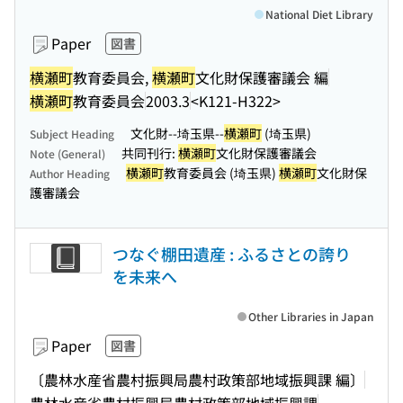
National Diet Library
Paper
図書
横瀬町
教育委員会,
横瀬町
文化財保護審議会 編
横瀬町
教育委員会
2003.3
<K121-H322>
文化財--埼玉県--
横瀬町
(埼玉県)
Subject Heading
共同刊行:
横瀬町
文化財保護審議会
Note (General)
横瀬町
教育委員会 (埼玉県)
横瀬町
文化財保
Author Heading
護審議会
つなぐ棚田遺産 : ふるさとの誇り
を未来へ
Other Libraries in Japan
Paper
図書
〔農林水産省農村振興局農村政策部地域振興課 編〕
農林水産省農村振興局農村政策部地域振興課