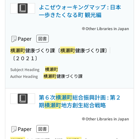
よこぜウォーキングマップ : 日本
一歩きたくなる町 観光編
Other Libraries in Japan
Paper
図書
横瀬町
健康づくり課
〔
横瀬町
健康づくり課〕
〔２０２１〕
横瀬町
Subject Heading
横瀬町
健康づくり課
Author Heading
第６次
横瀬町
総合振興計画 : 第２
期
横瀬町
地方創生総合戦略
Other Libraries in Japan
Paper
図書