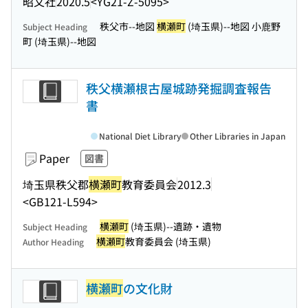
昭文社
2020.5
<YG21-Z-5095>
秩父市--地図
横瀬町
(埼玉県)--地図 小鹿野
Subject Heading
町 (埼玉県)--地図
秩父横瀬根古屋城跡発掘調査報告
書
National Diet Library
Other Libraries in Japan
Paper
図書
埼玉県秩父郡
横瀬町
教育委員会
2012.3
<GB121-L594>
横瀬町
(埼玉県)--遺跡・遺物
Subject Heading
横瀬町
教育委員会 (埼玉県)
Author Heading
横瀬町
の文化財