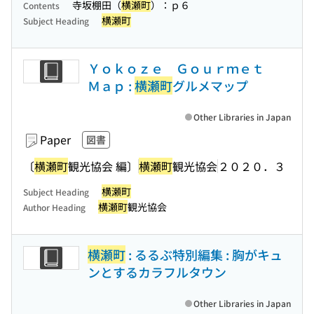
寺坂棚田（
横瀬町
）：ｐ６
Contents
横瀬町
Subject Heading
Ｙｏｋｏｚｅ Ｇｏｕｒｍｅｔ
Ｍａｐ :
横瀬町
グルメマップ
Other Libraries in Japan
Paper
図書
〔
横瀬町
観光協会 編〕
横瀬町
観光協会
２０２０．３
横瀬町
Subject Heading
横瀬町
観光協会
Author Heading
横瀬町
: るるぶ特別編集 : 胸がキュ
ンとするカラフルタウン
Other Libraries in Japan