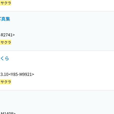
, サクラ
ら写真集
-R2741>
, サクラ
卜さくら
3.10
<Y85-M9921>
, サクラ
-M1408>