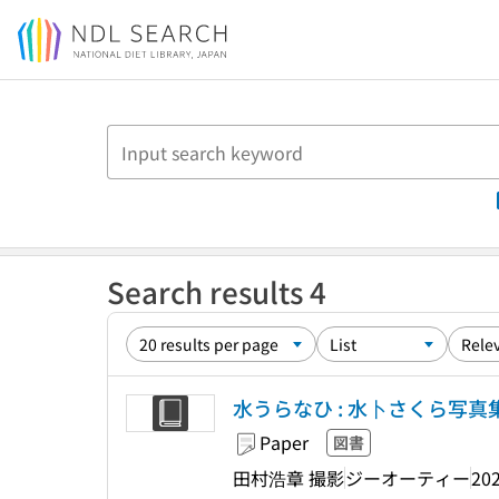
Jump to main content
Search results 4
水うらなひ : 水卜さくら写真
Paper
図書
田村浩章 撮影
ジーオーティー
202