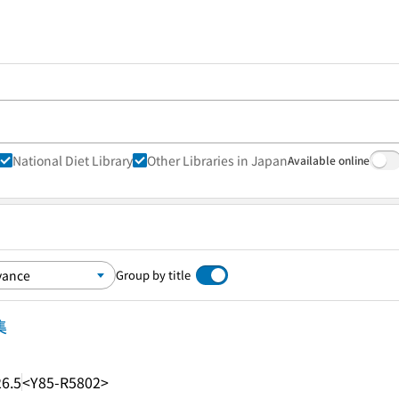
National Diet Library
Other Libraries in Japan
Available online
Group by title
集
6.5
<Y85-R5802>