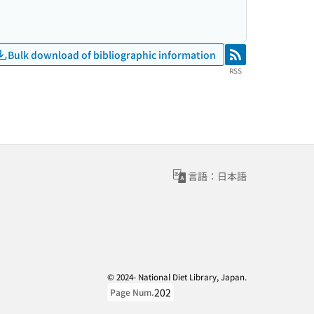
Bulk download of bibliographic information
RSS
RSS
言語：日本語
© 2024- National Diet Library, Japan.
202
Page Num.