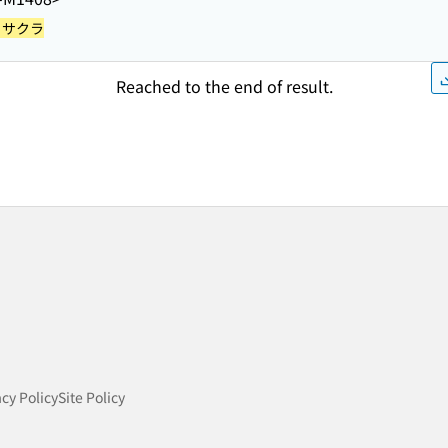
, サクラ
Reached to the end of result.
acy Policy
Site Policy