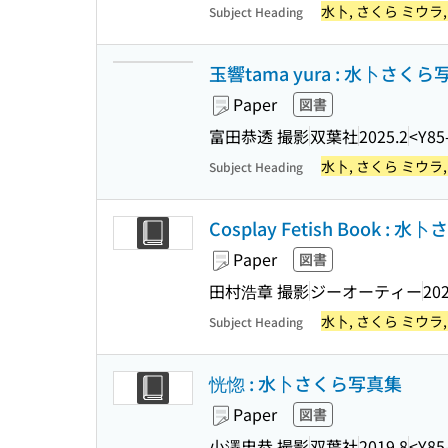
水卜, さくら ミウラ
Subject Heading
玉響tama yura : 水卜さく
Paper
図書
富田恭透 撮影
双葉社
2025.2
<Y85
水卜, さくら ミウラ
Subject Heading
Cosplay Fetish Book : 水
Paper
図書
田村浩章 撮影
ジーオーティー
202
水卜, さくら ミウラ
Subject Heading
恍惚 : 水卜さくら写真集
Paper
図書
小澤忠恭 撮影
双葉社
2019.8
<Y85