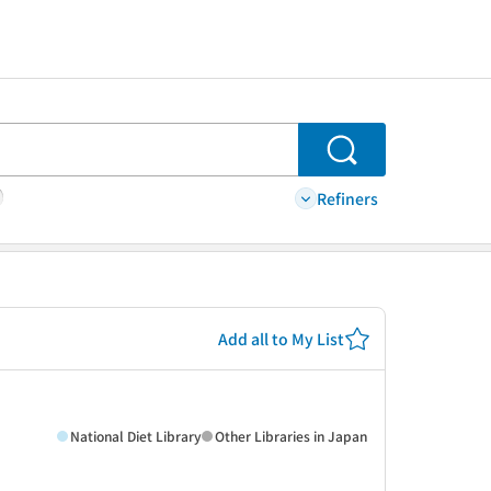
Search
Refiners
Add all to My List
National Diet Library
Other Libraries in Japan