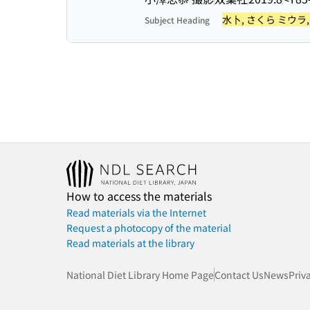
水卜, さくら ミウラ
Subject Heading
How to access the materials
Read materials via the Internet
Request a photocopy of the material
Read materials at the library
National Diet Library Home Page
Contact Us
News
Priv