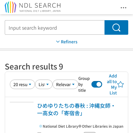
Ope
Jump to main content
Search
Refiners
Search results 9
Add
Group
all to
by
My
title
List
ひめゆりたちの春秋 : 沖縄女師・
一高女の「寄宿舎」
National Diet Library
Other Libraries in Japan