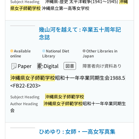
沖縄県-歴史 太平洋戦争(1941〜1945)
沖縄
Subject Heading
県女子師範学校
沖縄県立第一高等女学校
幾山河を越えて : 卒業五十周年記
念誌
Available
National Diet
Other Libraries in
online
Library
Japan
Paper
Digital
図書
障害者向け資料あり
沖縄県女子師範学校
昭和十一年卒業同期生会
1988.5
<FB22-E203>
沖縄県女子師範学校
Subject Heading
沖縄県女子師範学校
昭和十一年卒業同期生
Author Heading
会
ひめゆり : 女師・一高女写真集