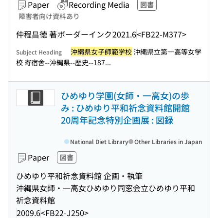
Paper
Recording Media
図書
障害者向け資料あり
仲程昌徳 著
ボーダーインク
2021.6
<FB22-M377>
沖縄県女子師範学校
沖縄県立第一高等女学
Subject Heading
校 寄宿舎--沖縄県--歴史--187...
ひめゆり学園(女師・一高女)の歩
み : ひめゆり平和祈念資料館開館
20周年記念特別企画展 : 図録
National Diet Library
Other Libraries in Japan
Paper
図書
ひめゆり平和祈念資料館 企画・執筆
沖縄県女師・一高女ひめゆり同窓会立ひめゆり平和
祈念資料館
2009.6
<FB22-J250>