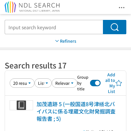
Ope
Jump to main content
Search
Refiners
Search results 17
Add
Group
all to
by
My
title
List
加茂遺跡 5 (一般国道8号津幡北バ
イパスに係る埋蔵文化財発掘調査
報告書 ; 5)