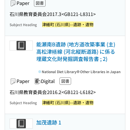
Paper
図書
石川県教育委員会
2017.3
<GB121-L8311>
津幡町 (石川県)--遺跡・遺物
Subject Heading
能瀬南B遺跡 (地方道改築事業 (主)
高松津幡線 (河北縦断道路) に係る
埋蔵文化財発掘調査報告書 ; 2)
National Diet Library
Other Libraries in Japan
Paper
Digital
図書
石川県教育委員会
2016.2
<GB121-L6182>
津幡町 (石川県)--遺跡・遺物
Subject Heading
加茂遺跡 1