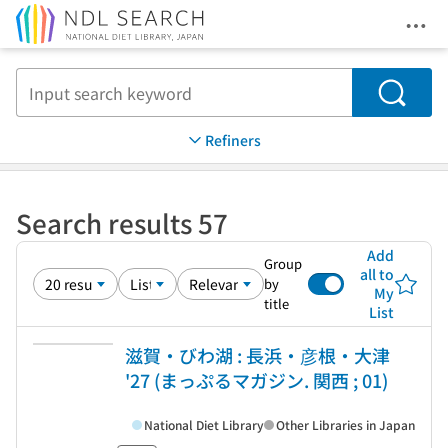
Ope
Jump to main content
Search
Refiners
Search results 57
Add
Group
all to
by
My
title
List
滋賀・びわ湖 : 長浜・彦根・大津
'27 (まっぷるマガジン. 関西 ; 01)
National Diet Library
Other Libraries in Japan