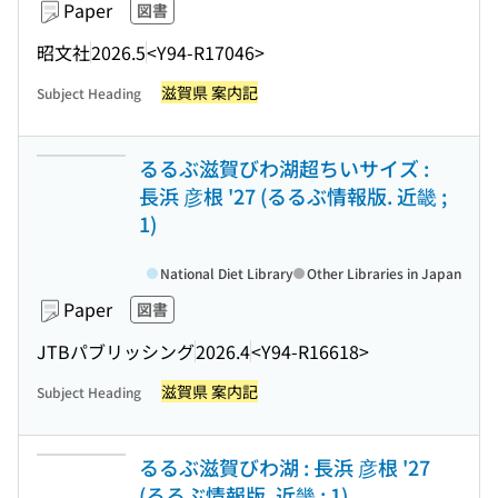
Paper
図書
昭文社
2026.5
<Y94-R17046>
滋賀県 案内記
Subject Heading
るるぶ滋賀びわ湖超ちいサイズ :
長浜 彦根 '27 (るるぶ情報版. 近畿 ;
1)
National Diet Library
Other Libraries in Japan
Paper
図書
JTBパブリッシング
2026.4
<Y94-R16618>
滋賀県 案内記
Subject Heading
るるぶ滋賀びわ湖 : 長浜 彦根 '27
(るるぶ情報版. 近畿 ; 1)