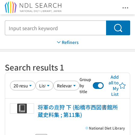
Ope
Jump to main content
Search
Refiners
Search results 1
Add
Group
all to
by
My
title
List
将軍の鹿狩 下 (船橋市西図書館所
蔵史料集 ; 第11集)
National Diet Library