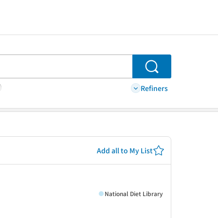
Search
Refiners
Add all to My List
National Diet Library