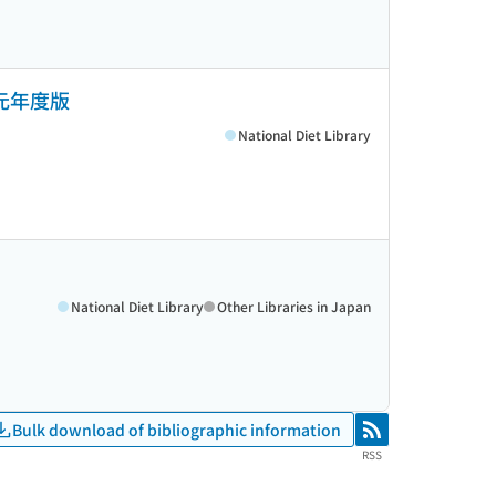
元年度版
National Diet Library
National Diet Library
Other Libraries in Japan
Bulk download of bibliographic information
RSS
RSS