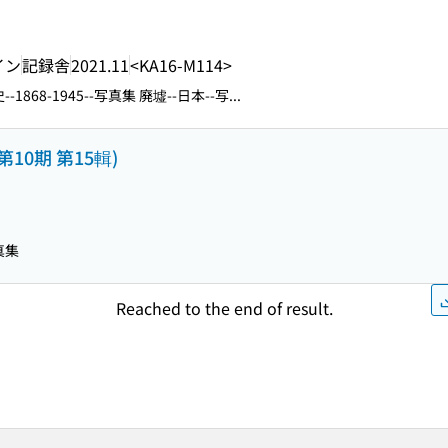
イン
記録舎
2021.11
<KA16-M114>
史--1868-1945--写真集 廃墟--日本--写...
第10期 第15輯)
真集
Reached to the end of result.