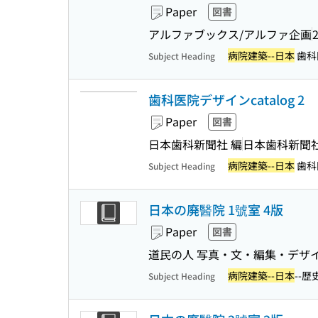
Paper
図書
アルファブックス/アルファ企画
病院建築--日本
歯科
Subject Heading
歯科医院デザインcatalog 2
Paper
図書
日本歯科新聞社 編
日本歯科新聞
病院建築--日本
歯科
Subject Heading
日本の廃醫院 1號室 4版
Paper
図書
道民の人 写真・文・編集・デザ
病院建築--日本
--歴
Subject Heading