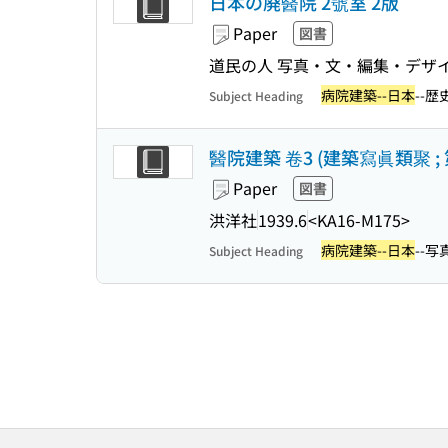
日本の廃醫院 2號室 2版
Paper
図書
道民の人 写真・文・編集・デザ
病院建築--日本
--歴
Subject Heading
醫院建築 卷3 (建築寫眞類聚 ; 
Paper
図書
洪洋社
1939.6
<KA16-M175>
病院建築--日本
--写
Subject Heading