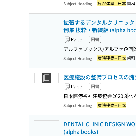
病院建築--日本
歯科
Subject Heading
拡張するデンタルクリニック 
例集 抜粋・新装版 (alpha boo
Paper
図書
アルファブックス/アルファ企画
病院建築--日本
歯科
Subject Heading
医療施設の整備プロセスの諸課
Paper
図書
日本医療福祉建築協会
2020.3
<N
病院建築--日本
Subject Heading
DENTAL CLINIC DESI
(alpha books)