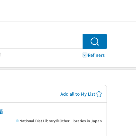
Search
Refiners
Add all to My List
略
National Diet Library
Other Libraries in Japan