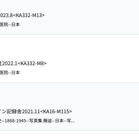
2023.8
<KA332-M13>
医院--日本
社
2022.1
<KA332-M8>
医院--日本
イン
記録舎
2021.11
<KA16-M115>
史--1868-1945--写真集 廃墟--日本--写...