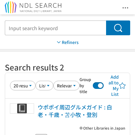
Ope
Jump to main content
Search
Refiners
Search results 2
Add
Group
all to
by
My
title
List
ウポポイ周辺グルメガイド : 白
老・千歳・苫小牧・登別
Other Libraries in Japan