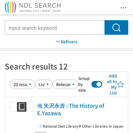
Ope
Jump to main content
Search
Refiners
Search results 12
Add
Group
all to
by
My
title
List
俺 矢沢永吉 : The History of
E.Yazawa
National Diet Library
Other Libraries in Japan