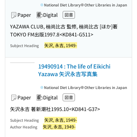
National Diet Library
Other Libraries in Japan
Paper
Digital
図書
YAZAWA CLUB, 楠尚比古 監修, 楠尚比古 [ほか]著
TOKYO FM出版
1997.8
<KD841-G511>
矢沢, 永吉, 1949-
Subject Heading
19490914 : The life of Eikichi
Yazawa 矢沢永吉写真集
National Diet Library
Other Libraries in Japan
Paper
Digital
図書
矢沢永吉 著
新潮社
1995.10
<KD841-G37>
矢沢, 永吉, 1949-
Subject Heading
矢沢, 永吉, 1949-
Author Heading