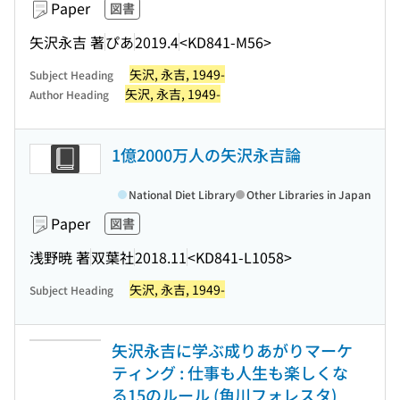
Paper
図書
矢沢永吉 著
ぴあ
2019.4
<KD841-M56>
矢沢, 永吉, 1949-
Subject Heading
矢沢, 永吉, 1949-
Author Heading
1億2000万人の矢沢永吉論
National Diet Library
Other Libraries in Japan
Paper
図書
浅野暁 著
双葉社
2018.11
<KD841-L1058>
矢沢, 永吉, 1949-
Subject Heading
矢沢永吉に学ぶ成りあがりマーケ
ティング : 仕事も人生も楽しくな
る15のルール (角川フォレスタ)