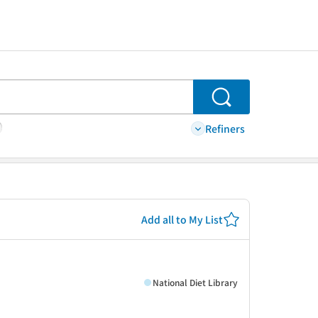
Search
Refiners
Add all to My List
National Diet Library