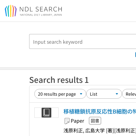
Jump to main content
Search results 1
移植糖鎖抗原反応性B細胞の
Paper
図書
浅原利正, 広島大学 [著]
[浅原利正