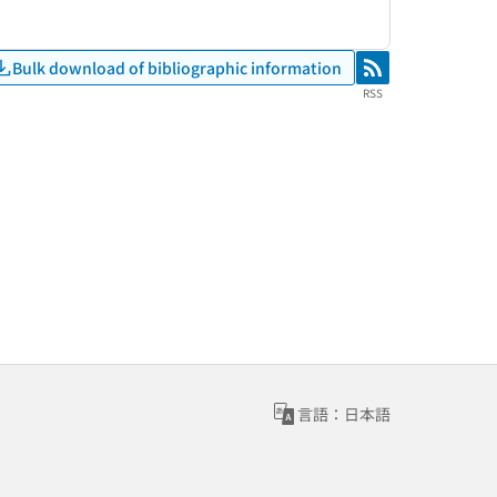
Bulk download of bibliographic information
RSS
RSS
言語：日本語