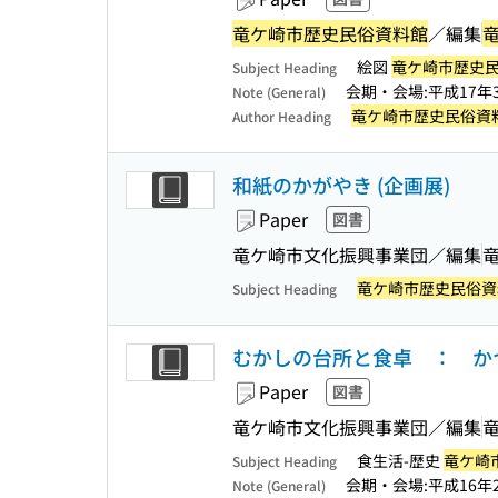
竜ケ崎市歴史民俗資料館
／編集
絵図
竜ケ崎市歴史
Subject Heading
会期・会場:平成17年
Note (General)
竜ケ崎市歴史民俗資
Author Heading
和紙のかがやき (企画展)
Paper
図書
竜ケ崎市文化振興事業団／編集
竜ケ崎市歴史民俗資
Subject Heading
むかしの台所と食卓 ： かつ
Paper
図書
竜ケ崎市文化振興事業団／編集
食生活-歴史
竜ケ崎
Subject Heading
会期・会場:平成16年
Note (General)