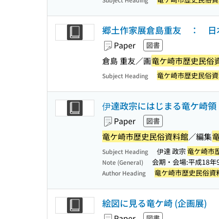
郷土作家展倉島重友 ： 日本
Paper
図書
倉島 重友／画
竜ケ崎市歴史民俗
竜ケ崎市歴史民俗資
Subject Heading
伊達政宗にはじまる竜ケ崎領
Paper
図書
竜ケ崎市歴史民俗資料館
／編集
伊達 政宗
竜ケ崎市
Subject Heading
会期・会場:平成18年9
Note (General)
竜ケ崎市歴史民俗資
Author Heading
絵図に見る竜ケ崎 (企画展)
Paper
図書