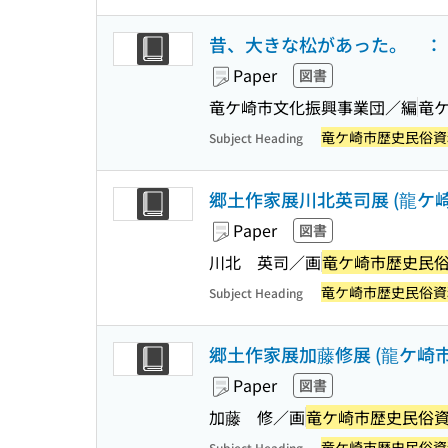
昔、大きな松があった。 ：
Paper
図書
竜ケ崎市文化振興事業団／編
竜
竜ケ崎市歴史民俗資
Subject Heading
郷土作家展川北英司展 (龍ケ
Paper
図書
川北 英司／画
竜ケ崎市歴史民
竜ケ崎市歴史民俗資
Subject Heading
郷土作家展加藤修展 (龍ケ崎
Paper
図書
加藤 修／画
竜ケ崎市歴史民俗
竜ケ崎市歴史民俗資
Subject Heading