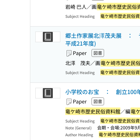
岩崎 巴人／画
竜ケ崎市歴史民俗
竜ケ崎市歴史民俗資
Subject Heading
郷土作家展北澤茂夫展 ： 
平成21年度)
Paper
図書
北澤 茂夫／画
竜ケ崎市歴史民
竜ケ崎市歴史民俗資
Subject Heading
小学校のお宝 ： 創立10
Paper
図書
竜ケ崎市歴史民俗資料館
／編
竜
竜ケ崎市歴史民俗資
Subject Heading
会期・会場:2009年9月
Note (General)
竜ケ崎市歴史民俗資
Author Heading