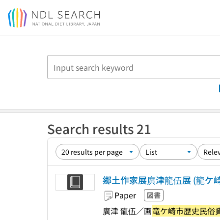
Jump to main content
Search results 21
郷土作家展廣津龍伍展 (龍ケ
Paper
図書
廣津 龍伍／画
竜ケ崎市歴史民俗