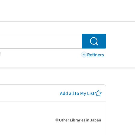
Search
Refiners
Add all to My List
Other Libraries in Japan