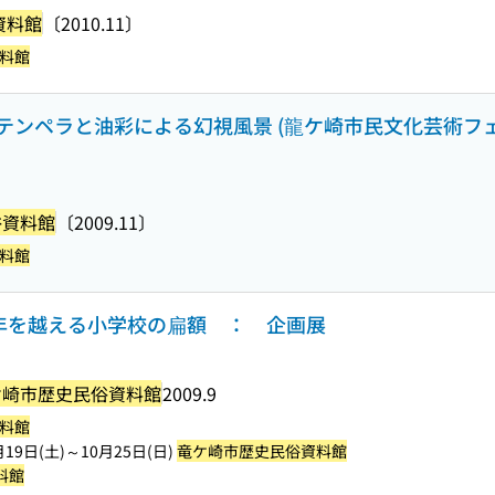
資料館
〔2010.11〕
料館
テンペラと油彩による幻視風景 (龍ケ崎市民文化芸術
俗資料館
〔2009.11〕
料館
0年を越える小学校の扁額 ： 企画展
ケ崎市歴史民俗資料館
2009.9
料館
19日(土)～10月25日(日)
竜ケ崎市歴史民俗資料館
料館