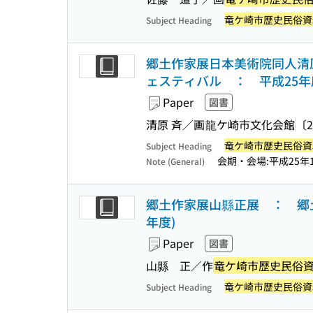
竜ケ崎市歴史民俗資
Subject Heading
郷土作家展日本美術院同人清
ェスティバル ： 平成25年
Paper
図書
清原 斉／画
龍ケ崎市文化会館
〔2
竜ケ崎市歴史民俗資
Subject Heading
会期・会場:平成25年1
Note (General)
郷土作家展山縣正展 ： 郷
年度)
Paper
図書
山縣 正／作
竜ケ崎市歴史民俗
竜ケ崎市歴史民俗資
Subject Heading