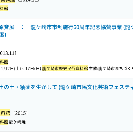
料館
原斉展 ： 龍ケ崎市市制施行60周年記念協賛事業 (龍
度)
013.11〕
料館
1月2日(土)～17日(日)
龍ケ崎市歴史民俗資料館
主催:龍ケ崎市まちづくり
土の土・釉薬を生かして (龍ケ崎市民文化芸術フェスティ
資料館
〔2015〕
料館
龍ケ崎焼