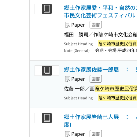
郷土作家展愛・平和・自然の
市民文化芸術フェスティバル 
Paper
図書
福田 勝司／作
龍ケ崎市文化会
竜ケ崎市歴史民俗資
Subject Heading
会期・会場:平成24年1
Note (General)
郷土作家展佐藤一郎展 ： 見
Paper
図書
佐藤 一郎／画
竜ケ崎市歴史民俗
竜ケ崎市歴史民俗資
Subject Heading
郷土作家展岩崎巴人展 ： 
度)
Paper
図書