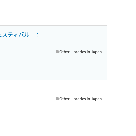
フェスティバル ：
Other Libraries in Japan
Other Libraries in Japan