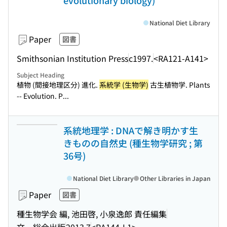
evolutionary biology)
National Diet Library
Paper
図書
Smithsonian Institution Press
c1997.
<RA121-A141>
Subject Heading
植物 (間接地理区分) 進化.
系統学 (生物学)
古生植物学. Plants
-- Evolution. P...
系統地理学 : DNAで解き明かす生
きものの自然史 (種生物学研究 ; 第
36号)
National Diet Library
Other Libraries in Japan
Paper
図書
種生物学会 編, 池田啓, 小泉逸郎 責任編集
文一総合出版
2013.7
<RA144-L1>