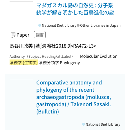
マダガスカル島の自然史 : 分子系
統学が解き明かした巨鳥進化の謎
National Diet Library
Other Libraries in Japan
Paper
図書
長谷川政美 [著]
海鳴社
2018.9
<RA472-L3>
Molecular Evolution
Authority（Subject Heading/altLabel）
系統学 (生物学)
系統分類学 Phylogeny
Comparative anatomy and
phylogeny of the recent
archaeogastropoda (mollusca,
gastropoda) / Takenori Sasaki.
(Bulletin)
National Diet Library