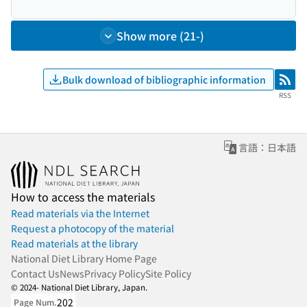
Show more (21-)
Bulk download of bibliographic information
RSS
RSS
言語：日本語
How to access the materials
Read materials via the Internet
Request a photocopy of the material
Read materials at the library
National Diet Library Home Page
Contact Us
News
Privacy Policy
Site Policy
© 2024- National Diet Library, Japan.
202
Page Num.