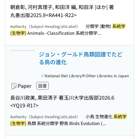
朝倉彰, 河村真理子, 和田洋 編, 和田洋 [ほか] 著
丸善出版
2025.9
<RA441-R22>
分類学 (動物)
系統学
Authority（Subject Heading/altLabel）
(生物学)
Animals--Classification 系統分類学...
ジョン・グールド鳥類図譜でたど
る鳥の進化
National Diet Library
Other Libraries in Japan
Paper
図書
長谷川政美, 黒田清子 著
玉川大学出版部
2026.6
<YQ19-R17>
小鳥 生物進化
系統学
Authority（Subject Heading/altLabel）
(生物学)
鳥類 系統分類学 野鳥 Birds Evolution (...