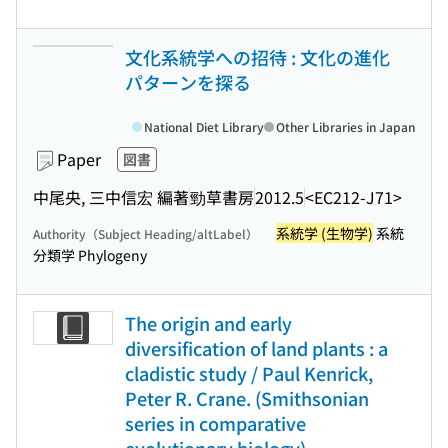
文化系統学への招待 : 文化の進化
パターンを探る
National Diet Library
Other Libraries in Japan
Paper
図書
中尾央, 三中信宏 編著
勁草書房
2012.5
<EC212-J71>
系統学 (生物学)
系統
Authority（Subject Heading/altLabel）
分類学 Phylogeny
The origin and early
diversification of land plants : a
cladistic study / Paul Kenrick,
Peter R. Crane. (Smithsonian
series in comparative