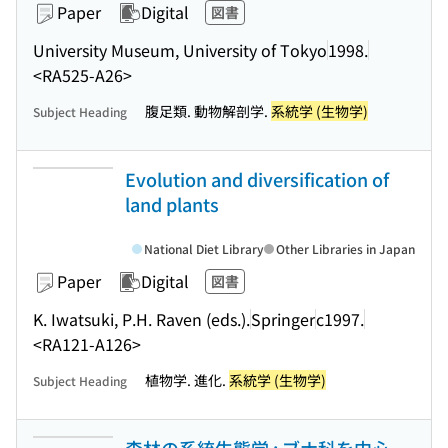
Paper
Digital
図書
University Museum, University of Tokyo
1998.
<RA525-A26>
腹足類. 動物解剖学.
系統学 (生物学)
Subject Heading
Evolution and diversification of
land plants
National Diet Library
Other Libraries in Japan
Paper
Digital
図書
K. Iwatsuki, P.H. Raven (eds.).
Springer
c1997.
<RA121-A126>
植物学. 進化.
系統学 (生物学)
Subject Heading