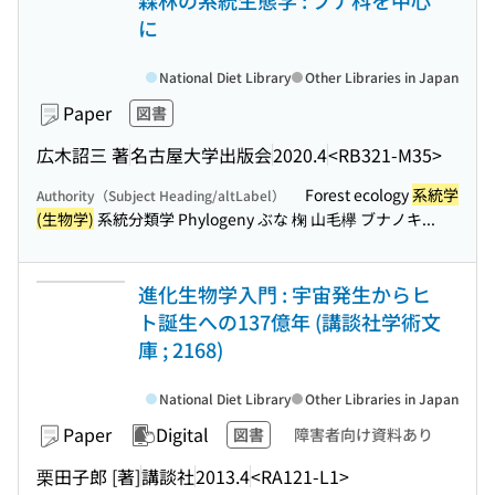
森林の系統生態学 : ブナ科を中心
に
National Diet Library
Other Libraries in Japan
Paper
図書
広木詔三 著
名古屋大学出版会
2020.4
<RB321-M35>
Forest ecology
系統学
Authority（Subject Heading/altLabel）
(生物学)
系統分類学 Phylogeny ぶな 椈 山毛欅 ブナノキ...
進化生物学入門 : 宇宙発生からヒ
ト誕生への137億年 (講談社学術文
庫 ; 2168)
National Diet Library
Other Libraries in Japan
Paper
Digital
図書
障害者向け資料あり
栗田子郎 [著]
講談社
2013.4
<RA121-L1>