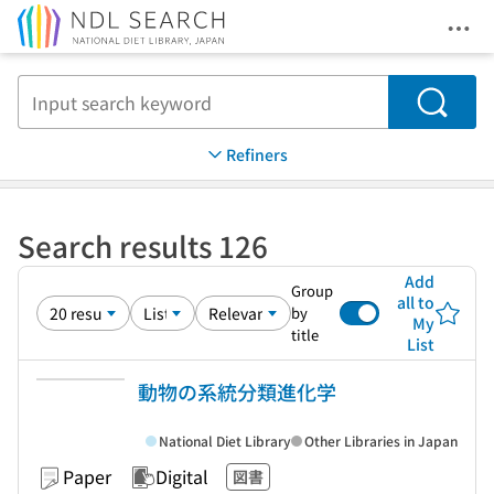
Ope
Jump to main content
Search
Refiners
Search results 126
Add
Group
all to
by
My
title
List
動物の系統分類進化学
National Diet Library
Other Libraries in Japan
Paper
Digital
図書