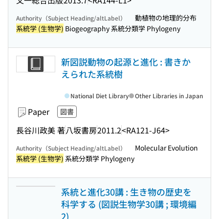
動植物の地理的分布
Authority（Subject Heading/altLabel）
系統学 (生物学)
Biogeography 系統分類学 Phylogeny
新図説動物の起源と進化 : 書きか
えられた系統樹
National Diet Library
Other Libraries in Japan
Paper
図書
長谷川政美 著
八坂書房
2011.2
<RA121-J64>
Molecular Evolution
Authority（Subject Heading/altLabel）
系統学 (生物学)
系統分類学 Phylogeny
系統と進化30講 : 生き物の歴史を
科学する (図説生物学30講 ; 環境編
2)