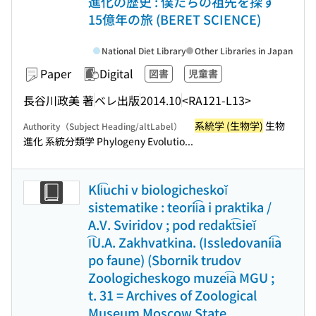
進化の歴史 : 僕たちの祖先を探す
15億年の旅 (BERET SCIENCE)
National Diet Library
Other Libraries in Japan
Paper
Digital
図書
児童書
長谷川政美 著
ベレ出版
2014.10
<RA121-L13>
系統学 (生物学)
生物
Authority（Subject Heading/altLabel）
進化 系統分類学 Phylogeny Evolutio...
Kli͡uchi v biologicheskoĭ
sistematike : teorii͡a i praktika /
A.V. Sviridov ; pod redakt͡sieĭ
I͡U.A. Zakhvatkina. (Issledovanii͡a
po faune) (Sbornik trudov
Zoologicheskogo muzei͡a MGU ;
t. 31 = Archives of Zoological
Museum Moscow State