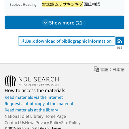
紫式部 ムラサキシキブ
源氏物語
Subject Heading
Show more (21-)
Bulk download of bibliographic information
RSS
RSS
言語：日本語
How to access the materials
Read materials via the Internet
Request a photocopy of the material
Read materials at the library
National Diet Library Home Page
Contact Us
News
Privacy Policy
Site Policy
© 2024- National Diet Library, Japan.