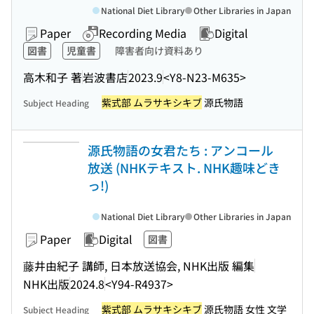
National Diet Library
Other Libraries in Japan
Paper
Recording Media
Digital
図書
児童書
障害者向け資料あり
高木和子 著
岩波書店
2023.9
<Y8-N23-M635>
紫式部 ムラサキシキブ
源氏物語
Subject Heading
源氏物語の女君たち : アンコール
放送 (NHKテキスト. NHK趣味どき
っ!)
National Diet Library
Other Libraries in Japan
Paper
Digital
図書
藤井由紀子 講師, 日本放送協会, NHK出版 編集
NHK出版
2024.8
<Y94-R4937>
紫式部 ムラサキシキブ
源氏物語 女性 文学
Subject Heading