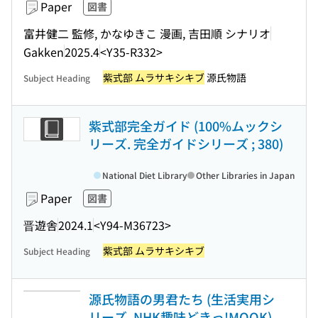
Paper
図書
富井健二 監修, かなゆきこ 漫画, 吉田順 シナリオ
Gakken
2025.4
<Y35-R332>
紫式部 ムラサキシキブ
源氏物語
Subject Heading
紫式部完全ガイド (100%ムックシ
リーズ. 完全ガイドシリーズ ; 380)
National Diet Library
Other Libraries in Japan
Paper
図書
晋遊舎
2024.1
<Y94-M36723>
紫式部 ムラサキシキブ
Subject Heading
源氏物語の男君たち (生活実用シ
リーズ. NHK趣味どきっ!MOOK)