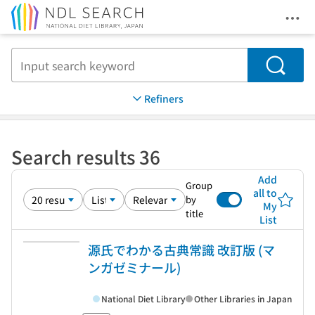
Ope
Jump to main content
Search
Refiners
Search results 36
Add
Group
all to
by
My
title
List
源氏でわかる古典常識 改訂版 (マ
ンガゼミナール)
National Diet Library
Other Libraries in Japan