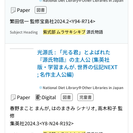
National Diet Library
Other Libraries in Japan
Paper
図書
繁田信一 監修
宝島社
2024.2
<Y94-R714>
紫式部 ムラサキシキブ
源氏物語
Subject Heading
光源氏 : 「光る君」とよばれた
『源氏物語』の主人公 (集英社
版・学習まんが. 世界の伝記NEXT
; 名作主人公編)
National Diet Library
Other Libraries in Japan
Paper
Digital
図書
児童書
春野まこと まんが, はのまきみ シナリオ, 高木和子 監
修
集英社
2024.3
<Y8-N24-R192>