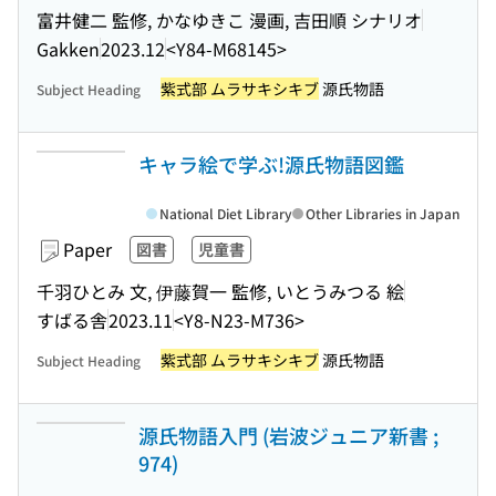
富井健二 監修, かなゆきこ 漫画, 吉田順 シナリオ
Gakken
2023.12
<Y84-M68145>
紫式部 ムラサキシキブ
源氏物語
Subject Heading
キャラ絵で学ぶ!源氏物語図鑑
National Diet Library
Other Libraries in Japan
Paper
図書
児童書
千羽ひとみ 文, 伊藤賀一 監修, いとうみつる 絵
すばる舎
2023.11
<Y8-N23-M736>
紫式部 ムラサキシキブ
源氏物語
Subject Heading
源氏物語入門 (岩波ジュニア新書 ;
974)