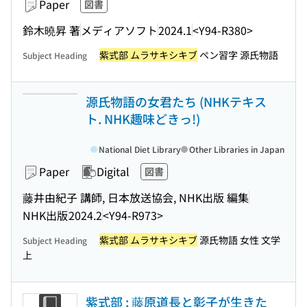
Paper
図書
鈴木曉昇 著
メディアソフト
2024.1
<Y94-R380>
紫式部 ムラサキシキブ
ペン習字 源氏物語
Subject Heading
源氏物語の女君たち (NHKテキス
ト. NHK趣味どきっ!)
National Diet Library
Other Libraries in Japan
Paper
Digital
図書
藤井由紀子 講師, 日本放送協会, NHK出版 編集
NHK出版
2024.2
<Y94-R973>
紫式部 ムラサキシキブ
源氏物語 女性 文学
Subject Heading
上
紫式部 : 藤原道長と彰子が生きた