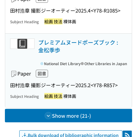
田村浩章 撮影
ジーオーティー
2025.4
<Y78-R1085>
絵画 技法
裸体画
Subject Heading
プレミアムヌードポーズブック :
金松季歩
National Diet Library
Other Libraries in Japan
Paper
図書
田村浩章 撮影
ジーオーティー
2025.2
<Y78-R857>
絵画 技法
裸体画
Subject Heading
Show more (21-)
Bulk download of bibliographic information