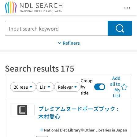
Ope
Jump to main content
Search
Refiners
Search results 175
Add
Group
all to
by
My
title
List
プレミアムヌードポーズブック :
木村愛心
National Diet Library
Other Libraries in Japan