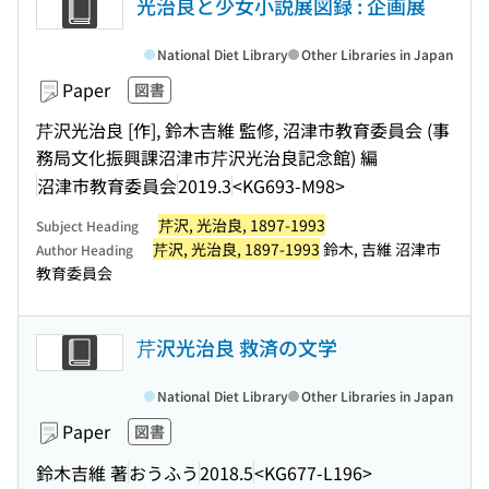
光治良と少女小説展図録 : 企画展
National Diet Library
Other Libraries in Japan
Paper
図書
芹沢光治良 [作], 鈴木吉維 監修, 沼津市教育委員会 (事
務局文化振興課沼津市芹沢光治良記念館) 編
沼津市教育委員会
2019.3
<KG693-M98>
芹沢, 光治良, 1897-1993
Subject Heading
芹沢, 光治良, 1897-1993
鈴木, 吉維 沼津市
Author Heading
教育委員会
芹沢光治良 救済の文学
National Diet Library
Other Libraries in Japan
Paper
図書
鈴木吉維 著
おうふう
2018.5
<KG677-L196>