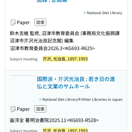
National Diet Library
Paper
図書
鈴木吉維 監修, 沼津市教育委員会 (事務局文化振興課
沼津市芹沢光治良記念館) 編集
沼津市教育委員会
2026.3
<KG693-R625>
芹沢, 光治良, 1897-1993
Subject Heading
国際派・芹沢光治良 : 若き日の渡
仏と文業のサムネール
National Diet Library
Other Libraries in Japan
Paper
図書
藤澤全 著
明治書院
2025.11
<KG693-R528>
芹沢, 光治良, 1897-1993
Subject Heading