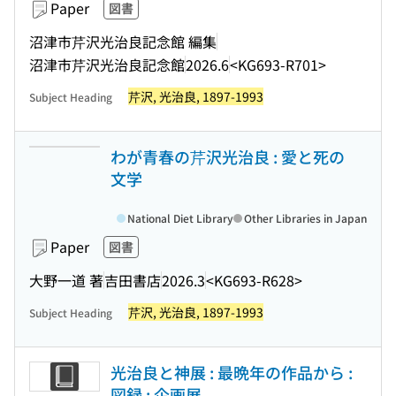
Paper
図書
沼津市芹沢光治良記念館 編集
沼津市芹沢光治良記念館
2026.6
<KG693-R701>
芹沢, 光治良, 1897-1993
Subject Heading
わが青春の芹沢光治良 : 愛と死の
文学
National Diet Library
Other Libraries in Japan
Paper
図書
大野一道 著
吉田書店
2026.3
<KG693-R628>
芹沢, 光治良, 1897-1993
Subject Heading
光治良と神展 : 最晩年の作品から :
図録 : 企画展