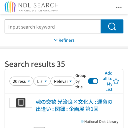
Ope
Jump to main content
Search
Refiners
Search results 35
Add
Group
all to
by
My
title
List
魂の交歓 光治良×文化人 : 運命の
出逢い : 図録 : 企画展 第1回
National Diet Library