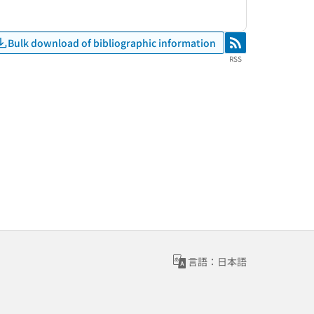
Bulk download of bibliographic information
RSS
RSS
言語：日本語