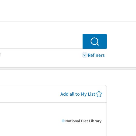
Search
Refiners
Add all to My List
National Diet Library