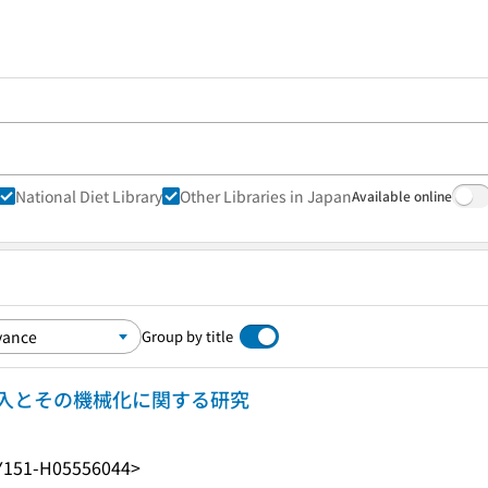
National Diet Library
Other Libraries in Japan
Available online
Group by title
入とその機械化に関する研究
Y151-H05556044>