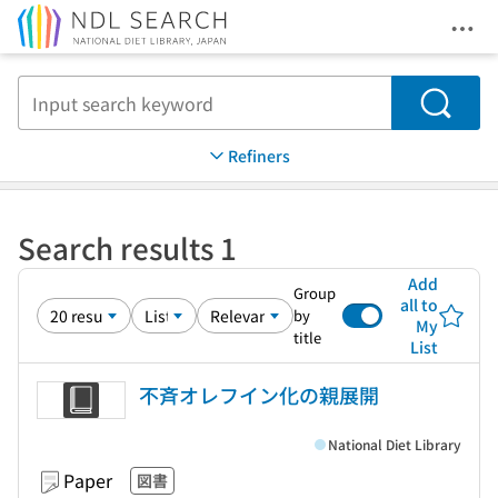
Ope
Jump to main content
Search
Refiners
Search results 1
Add
Group
all to
by
My
title
List
不斉オレフイン化の親展開
National Diet Library
Paper
図書