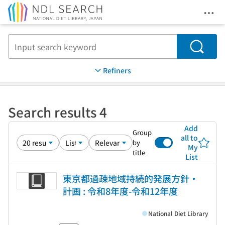
Ope
Jump to main content
Search
Refiners
Search results 4
Add
Group
all to
by
My
title
List
東京都過疎地域持続的発展方針・
計画 : 令和8年度-令和12年度
National Diet Library