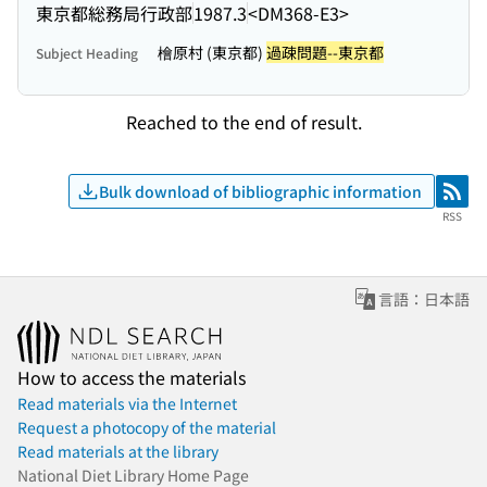
東京都総務局行政部
1987.3
<DM368-E3>
檜原村 (東京都)
過疎問題--東京都
Subject Heading
Reached to the end of result.
Bulk download of bibliographic information
RSS
RSS
言語：日本語
How to access the materials
Read materials via the Internet
Request a photocopy of the material
Read materials at the library
National Diet Library Home Page