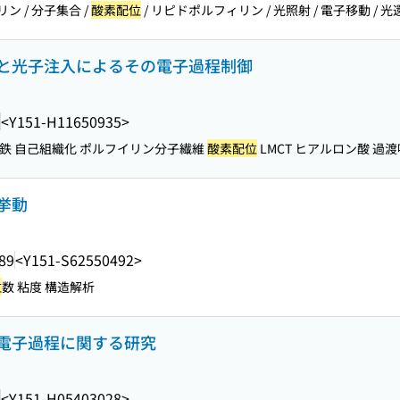
ン / 分子集合 /
酸素配位
/ リピドポルフィリン / 光照射 / 電子移動 / 光還.
と光子注入によるその電子過程制御
<Y151-H11650935>
鉄 自己組織化 ポルフイリン分子繊維
酸素配位
LMCT ヒアルロン酸 過
挙動
89
<Y151-S62550492>
位
数 粘度 構造解析
電子過程に関する研究
<Y151-H05403028>