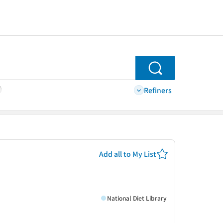
Search
Refiners
Add all to My List
National Diet Library