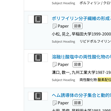
ポルフィリン / クロリ
Subject Heading
ポリフイリン分子繊維の形成
Paper
図書
小松, 晃之, 早稲田大学
1999-2000
リピドポルフイリン
Subject Heading
溶融珪酸塩中の両性酸化物の
Paper
図書
溝口, 数一, 九州工業大学
1987-19
両性酸化物
酸素配
Subject Heading
ヘム誘導体の分子集合と動的
Paper
図書
土田, 英俊, 早稲田大学
1993-1995