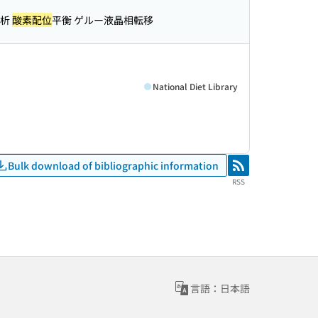
解析
酸素配位
平衡 ゲルー液晶相転移
National Diet Library
Bulk download of bibliographic information
RSS
RSS
言語：日本語