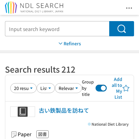
Ope
Jump to main content
Search
Refiners
Search results 212
Add
Group
all to
by
My
title
List
古い鉄製品を訪ねて
National Diet Library
Paper
図書