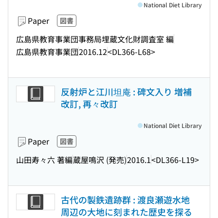
National Diet Library
Paper
図書
広島県教育事業団事務局埋蔵文化財調査室 編
広島県教育事業団
2016.12
<DL366-L68>
反射炉と江川坦庵 : 碑文入り 増補
改訂, 再々改訂
National Diet Library
Paper
図書
山田寿々六 著編
蔵屋鳴沢 (発売)
2016.1
<DL366-L19>
古代の製鉄遺跡群 : 渡良瀬遊水地
周辺の大地に刻まれた歴史を探る