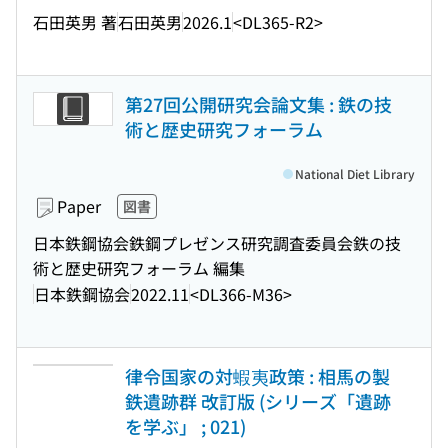
石田英男 著
石田英男
2026.1
<DL365-R2>
第27回公開研究会論文集 : 鉄の技
術と歴史研究フォーラム
National Diet Library
Paper
図書
日本鉄鋼協会鉄鋼プレゼンス研究調査委員会鉄の技
術と歴史研究フォーラム 編集
日本鉄鋼協会
2022.11
<DL366-M36>
律令国家の対蝦夷政策 : 相馬の製
鉄遺跡群 改訂版 (シリーズ「遺跡
を学ぶ」 ; 021)