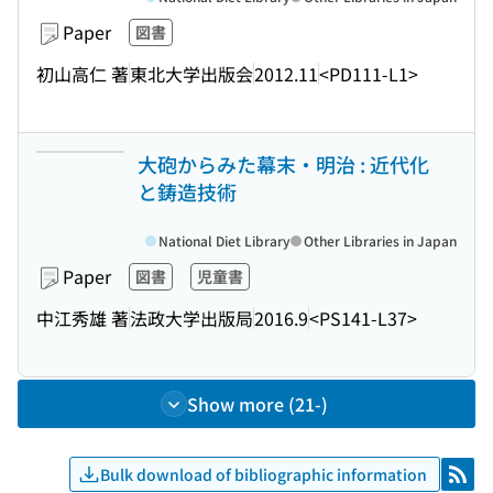
Paper
図書
初山高仁 著
東北大学出版会
2012.11
<PD111-L1>
大砲からみた幕末・明治 : 近代化
と鋳造技術
National Diet Library
Other Libraries in Japan
Paper
図書
児童書
中江秀雄 著
法政大学出版局
2016.9
<PS141-L37>
Show more (21-)
Bulk download of bibliographic information
RSS