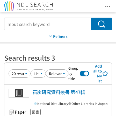
Ope
Jump to main content
Search
Refiners
Search results 3
Add
Group
all to
by
My
title
List
石炭研究資料叢書 第47輯
National Diet Library
Other Libraries in Japan
Paper
図書