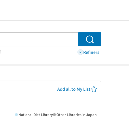
Search
Refiners
Add all to My List
National Diet Library
Other Libraries in Japan