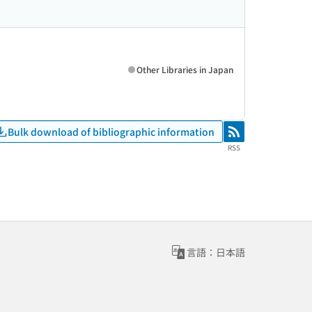
Other Libraries in Japan
Bulk download of bibliographic information
RSS
RSS
言語：日本語