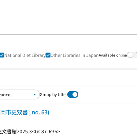
National Diet Library
Other Libraries in Japan
Available online
Group by title
史双書 ; no. 63)
史文書館
2025.3
<GC87-R36>