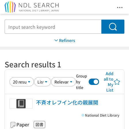
Ope
Jump to main content
Search
Refiners
Search results 1
Add
Group
all to
by
My
title
List
不斉オレフイン化の親展開
National Diet Library
Paper
図書