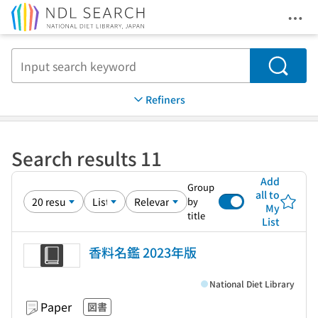
Ope
Jump to main content
Search
Refiners
Search results 11
Add
Group
all to
by
My
title
List
香料名鑑 2023年版
National Diet Library
Paper
図書