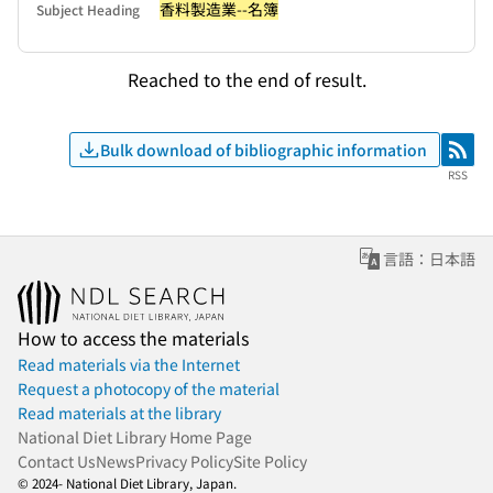
香料製造業--名簿
Subject Heading
Reached to the end of result.
Bulk download of bibliographic information
RSS
RSS
言語：日本語
How to access the materials
Read materials via the Internet
Request a photocopy of the material
Read materials at the library
National Diet Library Home Page
Contact Us
News
Privacy Policy
Site Policy
© 2024- National Diet Library, Japan.