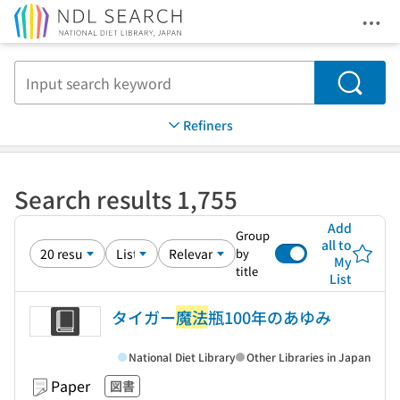
Ope
Jump to main content
Search
Refiners
Search results 1,755
Add
Group
all to
by
My
title
List
タイガー
魔法
瓶100年のあゆみ
National Diet Library
Other Libraries in Japan
Paper
図書