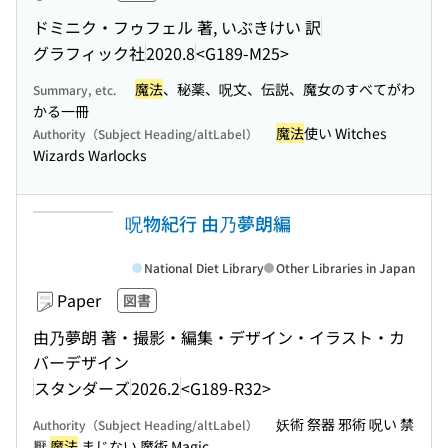
ドミニク・フゥフェル 著, いぶきけい 訳
グラフィック社
2020.8
<G189-M25>
魔法
、秘薬、呪文、伝説、魔女のすべてがわ
Summary, etc.
かる一冊
魔法
使い Witches
Authority（Subject Heading/altLabel）
Wizards Warlocks
呪物紀行 由乃夢朗編
National Diet Library
Other Libraries in Japan
Paper
図書
由乃夢朗 著・撮影・編集・デザイン・イラスト・カ
バーデザイン
スタンダーズ
2026.2
<G189-R32>
妖術 祭器 邪術 呪い 禁
Authority（Subject Heading/altLabel）
厭
魔法
まじない 魔術 Magic