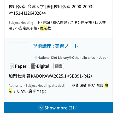
佐川弘幸, 会津大学 [著]
[佐川弘幸]
2000-2003
<Y151-H12640284>
HF理論 / RPA理論 / スキン原子核 / 巨大共
Subject Heading
鳴 / 不安定原子核 /
魔法
数
呪術講座 : 実習ノート
National Diet Library
Other Libraries in Japan
Paper
Digital
図書
加門七海 著
KADOKAWA
2025.1
<SB391-R42>
妖術 邪術 呪い 禁厭
魔
Authority（Subject Heading/altLabel）
法
まじない 魔術 Magic
Show more (21-)