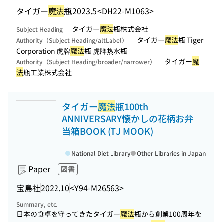
タイガー
魔法
瓶
2023.5
<DH22-M1063>
タイガー
魔法
瓶株式会社
Subject Heading
タイガー
魔法
瓶 Tiger
Authority（Subject Heading/altLabel）
Corporation 虎牌
魔法
瓶 虎牌热水瓶
タイガー
魔
Authority（Subject Heading/broader/narrower）
法
瓶工業株式会社
タイガー
魔法
瓶100th
ANNIVERSARY懐かしの花柄お弁
当箱BOOK (TJ MOOK)
National Diet Library
Other Libraries in Japan
Paper
図書
宝島社
2022.10
<Y94-M26563>
Summary, etc.
日本の食卓を守ってきたタイガー
魔法
瓶から創業100周年を