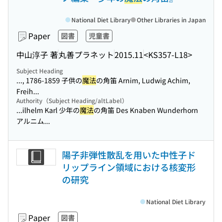
National Diet Library
Other Libraries in Japan
Paper
図書
児童書
中山淳子 著
丸善プラネット
2015.11
<KS357-L18>
Subject Heading
..., 1786-1859 子供の
魔法
の角笛 Arnim, Ludwig Achim,
Freih...
Authority（Subject Heading/altLabel）
...ilhelm Karl 少年の
魔法
の角笛 Des Knaben Wunderhorn
アルニム...
陽子非弾性散乱を用いた中性子ド
リップライン領域における核変形
の研究
National Diet Library
Paper
図書