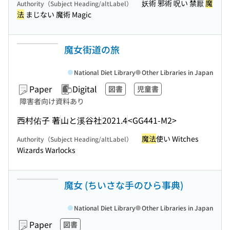
妖術 邪術 呪い 禁厭
魔
Authority（Subject Heading/altLabel）
法
まじない 魔術 Magic
魔女街道の旅
National Diet Library
Other Libraries in Japan
Paper
Digital
図書
児童書
障害者向け資料あり
西村佑子 著
山と溪谷社
2021.4
<GG441-M2>
魔法
使い Witches
Authority（Subject Heading/altLabel）
Wizards Warlocks
魔女 (ちいさな手のひら事典)
National Diet Library
Other Libraries in Japan
Paper
図書