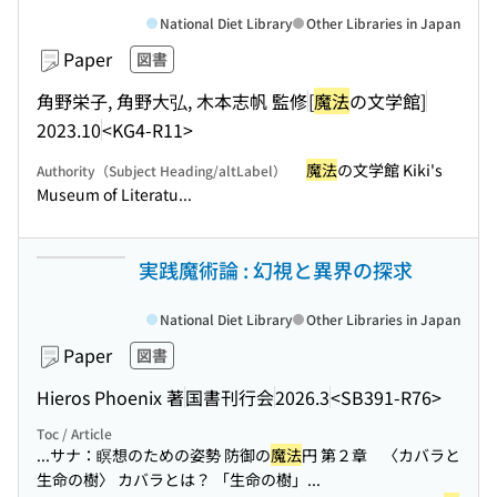
National Diet Library
Other Libraries in Japan
Paper
図書
角野栄子, 角野大弘, 木本志帆 監修
[
魔法
の文学館]
2023.10
<KG4-R11>
魔法
の文学館 Kiki's
Authority（Subject Heading/altLabel）
Museum of Literatu...
実践魔術論 : 幻視と異界の探求
National Diet Library
Other Libraries in Japan
Paper
図書
Hieros Phoenix 著
国書刊行会
2026.3
<SB391-R76>
Toc / Article
...サナ：瞑想のための姿勢 防御の
魔法
円 第２章 〈カバラと
生命の樹〉 カバラとは？ 「生命の樹」...