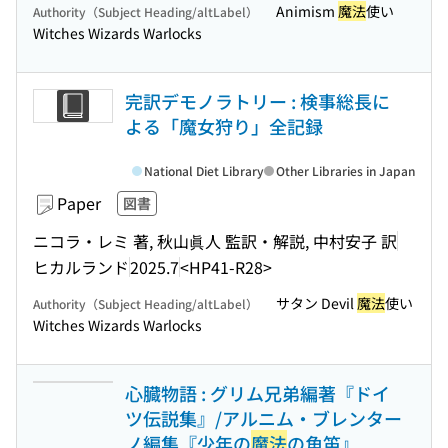
Animism
魔法
使い
Authority（Subject Heading/altLabel）
Witches Wizards Warlocks
完訳デモノラトリー : 検事総長に
よる「魔女狩り」全記録
National Diet Library
Other Libraries in Japan
Paper
図書
ニコラ・レミ 著, 秋山眞人 監訳・解説, 中村安子 訳
ヒカルランド
2025.7
<HP41-R28>
サタン Devil
魔法
使い
Authority（Subject Heading/altLabel）
Witches Wizards Warlocks
心臓物語 : グリム兄弟編著『ドイ
ツ伝説集』/アルニム・ブレンター
ノ編集『少年の
魔法
の角笛』