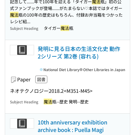
記念して...
...年で100年を迎える「タイガー
魔法
瓶」初の公
式ファンブックが登場...
...がたまらない♡本誌ではタイガー
魔法
瓶の100年の歴史はもちろん、付録お弁当箱をつかった
レシピ紹...
タイガー
魔法
瓶
Subject Heading
発明に見る日本の生活文化史 動作
2シリーズ 第2巻 (容れる)
National Diet Library
Other Libraries in Japan
Paper
図書
ネオテクノロジー
2018.2
<M351-M45>
魔法
瓶--歴史 発明--歴史
Subject Heading
10th anniversary exhibition
archive book : Puella Magi