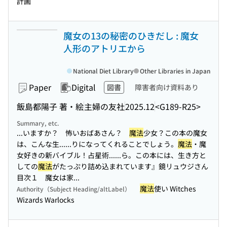
計画
魔女の13の秘密のひきだし : 魔女
人形のアトリエから
National Diet Library
Other Libraries in Japan
Paper
Digital
図書
障害者向け資料あり
飯島都陽子 著・絵
主婦の友社
2025.12
<G189-R25>
Summary, etc.
...いますか？ 怖いおばあさん？
魔法
少女？この本の魔女
は、こんな生...
...りになってくれることでしょう。
魔法
・魔
女好きの新バイブル！占星術...
...ら。この本には、生き方と
しての
魔法
がたっぷり詰め込まれています』鏡リュウジさん
目次１ 魔女は家...
魔法
使い Witches
Authority（Subject Heading/altLabel）
Wizards Warlocks