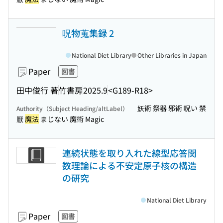
呪物蒐集録 2
National Diet Library
Other Libraries in Japan
Paper
図書
田中俊行 著
竹書房
2025.9
<G189-R18>
妖術 祭器 邪術 呪い 禁
Authority（Subject Heading/altLabel）
厭
魔法
まじない 魔術 Magic
連続状態を取り入れた線型応答関
数理論による不安定原子核の構造
の研究
National Diet Library
Paper
図書