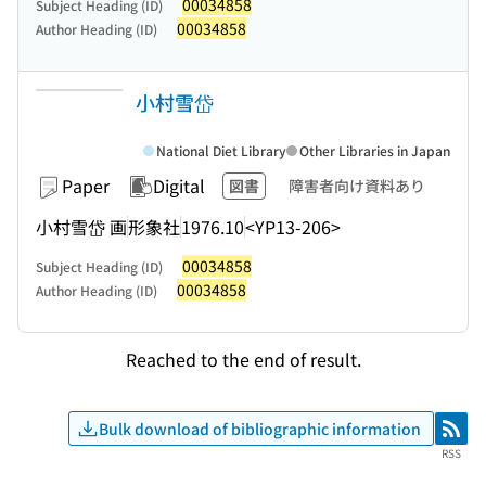
00034858
Subject Heading (ID)
00034858
Author Heading (ID)
小村雪岱
National Diet Library
Other Libraries in Japan
Paper
Digital
図書
障害者向け資料あり
小村雪岱 画
形象社
1976.10
<YP13-206>
00034858
Subject Heading (ID)
00034858
Author Heading (ID)
Reached to the end of result.
Bulk download of bibliographic information
RSS
RSS