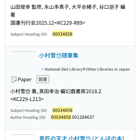
山田俊幸 監修, 永山多貴子, 大平奈緒子, 谷口朋子 編
著
国書刊行会
2025.12
<KC229-R89>
00034858
Subject Heading (ID)
小村雪岱随筆集
National Diet Library
Other Libraries in Japan
Paper
図書
小村雪岱 著, 真田幸治 編
幻戯書房
2018.2
<KC229-L213>
00034858
Subject Heading (ID)
00034858
001284637
Author Heading (ID)
意匠の天才 小村雪岱 (とんぼの本)