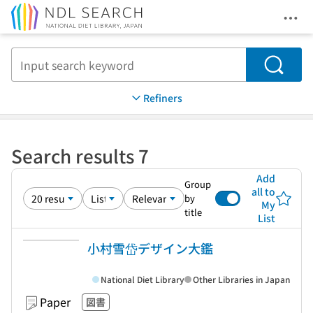
Ope
Jump to main content
Search
Refiners
Search results 7
Add
Group
all to
by
My
title
List
小村雪岱デザイン大鑑
National Diet Library
Other Libraries in Japan
Paper
図書