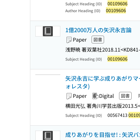
00109606
Subject Heading (ID)
00109606
Author Heading (ID)
1億2000万人の矢沢永吉論
Paper
図書
浅野暁 著
双葉社
2018.11
<KD841
00109606
Subject Heading (ID)
矢沢永吉に学ぶ成りあがりマー
ォレスタ)
Paper
Digital
図書
横田光弘 著
角川学芸出版
2013.5
00567413
0010
Subject Heading (ID)
成りあがりを目指せ! : 矢沢