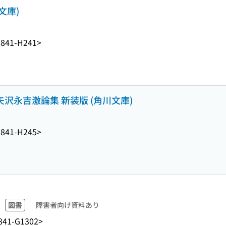
文庫)
841-H241>
ig : 矢沢永吉激論集 新装版 (角川文庫)
841-H245>
図書
障害者向け資料あり
841-G1302>