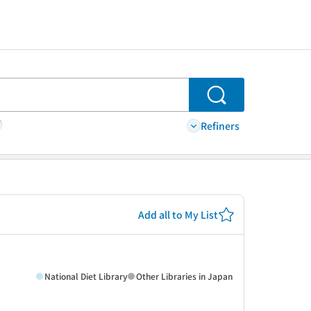
Search
Refiners
Add all to My List
National Diet Library
Other Libraries in Japan