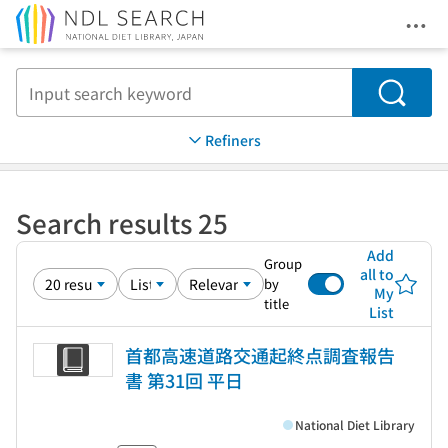
Ope
Jump to main content
Search
Refiners
Search results 25
Add
Group
all to
by
My
title
List
首都高速道路交通起終点調査報告
書 第31回 平日
National Diet Library