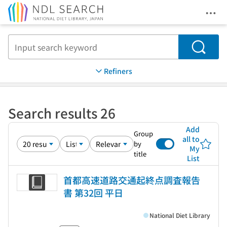
Ope
Jump to main content
Search
Refiners
Search results 26
Add
Group
all to
by
My
title
List
首都高速道路交通起終点調査報告
書 第32回 平日
National Diet Library