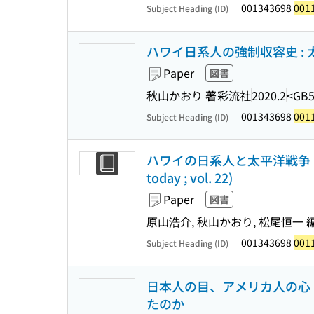
001343698
001
Subject Heading (ID)
ハワイ日系人の強制収容史 :
Paper
図書
秋山かおり 著
彩流社
2020.2
<GB5
001343698
001
Subject Heading (ID)
ハワイの日系人と太平洋戦争 : 追放
today ; vol. 22)
Paper
図書
原山浩介, 秋山かおり, 松尾恒一 
001343698
001
Subject Heading (ID)
日本人の目、アメリカ人の心 
たのか