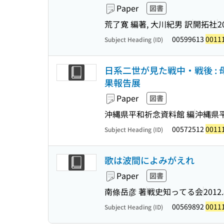
Paper
図書
荒了寛 編著, 大川紀男 訳
開拓社
2
00599613
0011
Subject Heading (ID)
日系二世が見た戦中・戦後 :
果報告展
Paper
図書
沖縄県平和祈念資料館 編
沖縄県
00572512
0011
Subject Heading (ID)
歌は波間によみがえれ
Paper
図書
南條岳彦 著
戦史知ってる会
2012.
00569892
0011
Subject Heading (ID)