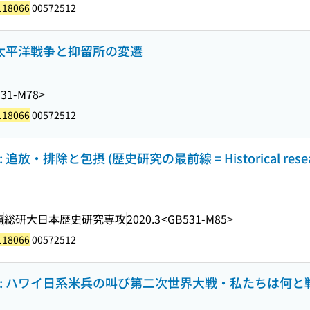
118066
00572512
 太平洋戦争と抑留所の変遷
31-M78>
118066
00572512
・排除と包摂 (歴史研究の最前線 = Historical resea
編
総研大日本歴史研究専攻
2020.3
<GB531-M85>
118066
00572512
: ハワイ日系米兵の叫び第二次世界大戦・私たちは何と