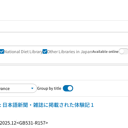
National Diet Library
Other Libraries in Japan
Available online
Group by title
: 日本語新聞・雑誌に掲載された体験記 1
2025.12
<GB531-R157>