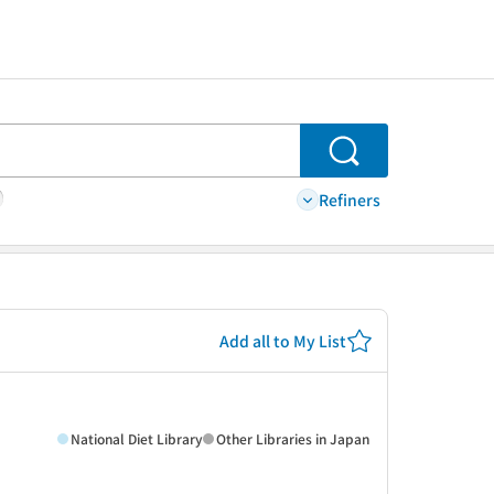
Search
Refiners
Add all to My List
National Diet Library
Other Libraries in Japan