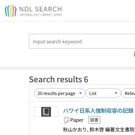
Jump to main content
Search results 6
ハワイ日系人強制収容の記録 
Paper
図書
秋山かおり, 鈴木啓 編著
文生書院