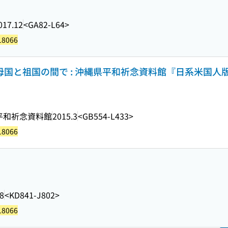
017.12
<GA82-L64>
18066
 母国と祖国の間で : 沖縄県平和祈念資料館『日系米国
平和祈念資料館
2015.3
<GB554-L433>
18066
8
<KD841-J802>
18066