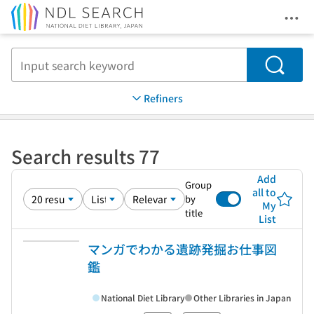
Ope
Jump to main content
Search
Refiners
Search results 77
Add
Group
all to
by
My
title
List
マンガでわかる遺跡発掘お仕事図
鑑
National Diet Library
Other Libraries in Japan