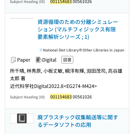
001154683
00561026
Subject Heading (ID)
資源循環のための分離シミュレー
ション (マルチフィジックス有限
要素解析シリーズ ; 1)
National Diet Library
Other Libraries in Japan
Paper
Digital
図書
所千晴, 林秀原, 小板丈敏, 綱澤有輝, 淵田茂司, 髙谷雄
太郎 著
近代科学社Digital
2022.8
<EG274-M424>
001154683
00561026
Subject Heading (ID)
廃プラスチック収集輸送等に関す
るデータソフトの応用