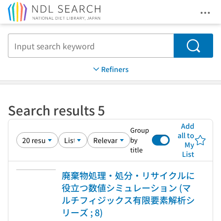
Ope
Jump to main content
Search
Refiners
Search results 5
Add
Group
all to
by
My
title
List
廃棄物処理・処分・リサイクルに
役立つ数値シミュレーション (マ
ルチフィジックス有限要素解析シ
リーズ ; 8)