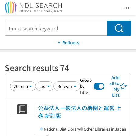
Ope
Jump to main content
Search
Refiners
Search results 74
Add
Group
all to
by
My
title
List
公益法人一般法人の機関と運営 上
巻 新訂版
National Diet Library
Other Libraries in Japan