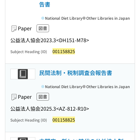
告書
National Diet Library
Other Libraries in Japan
Paper
図書
公益法人協会
2023.3
<DH151-M78>
001158825
Subject Heading (ID)
民間法制・税制調査会報告書
National Diet Library
Other Libraries in Japan
Paper
図書
公益法人協会
2025.3
<AZ-812-R10>
001158825
Subject Heading (ID)