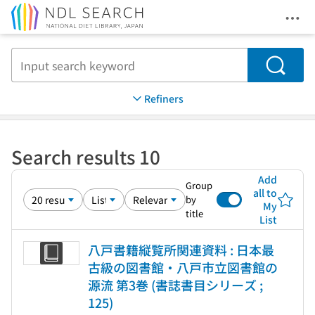
Ope
Jump to main content
Search
Refiners
Search results 10
Add
Group
all to
by
My
title
List
八戸書籍縦覧所関連資料 : 日本最
古級の図書館・八戸市立図書館の
源流 第3巻 (書誌書目シリーズ ;
125)