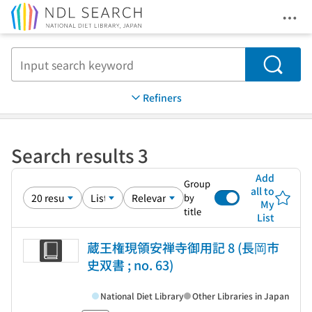
Ope
Jump to main content
Search
Refiners
Search results 3
Add
Group
all to
by
My
title
List
蔵王権現領安禅寺御用記 8 (長岡市
史双書 ; no. 63)
National Diet Library
Other Libraries in Japan