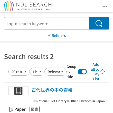
Ope
Jump to main content
Search
Refiners
Search results 2
Add
Group
all to
by
My
title
List
古代世界の中の壱岐
National Diet Library
Other Libraries in Japan
Paper
図書