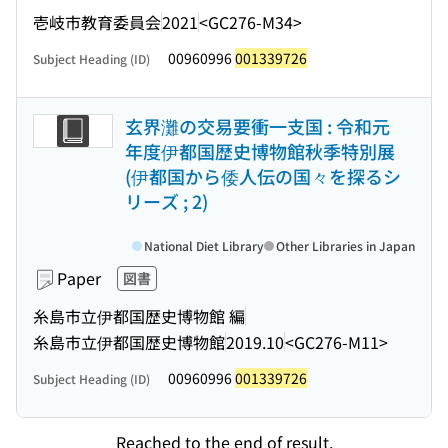
壱岐市教育委員会
2021
<GC276-M34>
00960996
001339726
Subject Heading (ID)
玄界灘の交易要衝一支国 : 令和元
年度伊都国歴史博物館秋季特別展
(伊都国から倭人伝の国々を探るシ
リーズ ; 2)
National Diet Library
Other Libraries in Japan
Paper
図書
糸島市立伊都国歴史博物館 編
糸島市立伊都国歴史博物館
2019.10
<GC276-M11>
00960996
001339726
Subject Heading (ID)
Reached to the end of result.