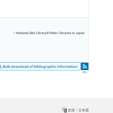
National Diet Library
Other Libraries in Japan
Bulk download of bibliographic information
RSS
RSS
言語：日本語