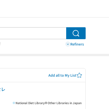
Search
Refiners
Add all to My List
セレ
National Diet Library
Other Libraries in Japan