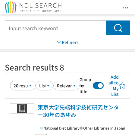
Ope
Jump to main content
Search
Refiners
Search results 8
Add
Group
all to
by
My
title
List
東京大学先端科学技術研究センタ
ー30年のあゆみ
National Diet Library
Other Libraries in Japan