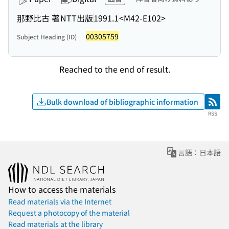
那野比古 著
NTT出版
1991.1
<M42-E102>
00305759
Subject Heading (ID)
Reached to the end of result.
Bulk download of bibliographic information
RSS
RSS
言語：日本語
How to access the materials
Read materials via the Internet
Request a photocopy of the material
Read materials at the library