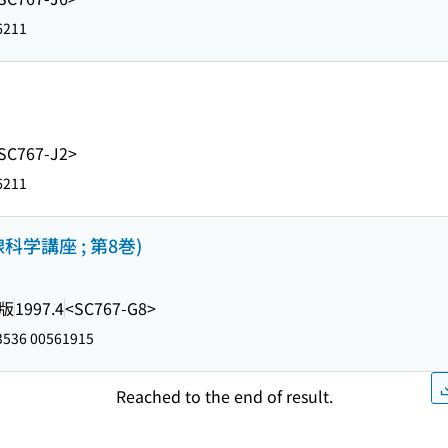
6211
SC767-J2>
6211
学講座 ; 第8巻)
版
1997.4
<SC767-G8>
536 00561915
Reached to the end of result.