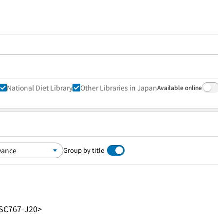
National Diet Library
Other Libraries in Japan
Available online
Group by title
SC767-J20>