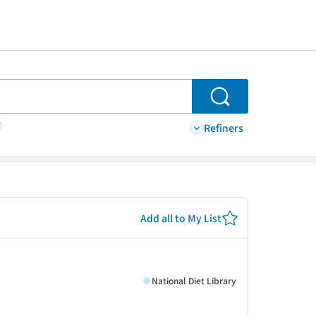
Search
Refiners
Add all to My List
National Diet Library