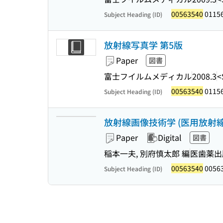
00563540
0115
Subject Heading (ID)
放射線写真学 第5版
Paper
図書
富士フイルムメディカル
2008.3
<
00563540
0115
Subject Heading (ID)
放射線画像技術学 (医用放射線科
Paper
Digital
図書
稲本一夫, 別府慎太郎 編
医歯薬出
00563540
00563
Subject Heading (ID)